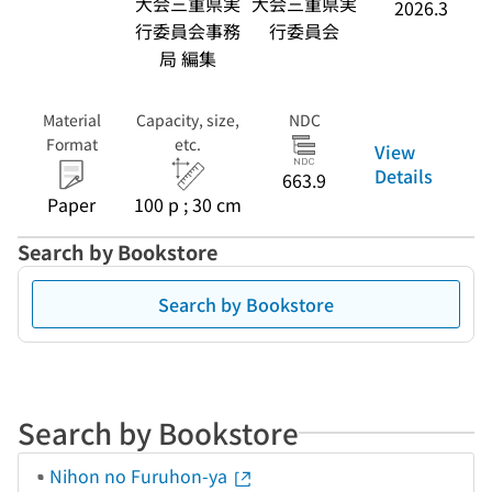
大会三重県実
大会三重県実
2026.3
行委員会事務
行委員会
局 編集
Material
Capacity, size,
NDC
Format
etc.
View
Details
663.9
Paper
100 p ; 30 cm
Search by Bookstore
Search by Bookstore
Search by Bookstore
Nihon no Furuhon-ya