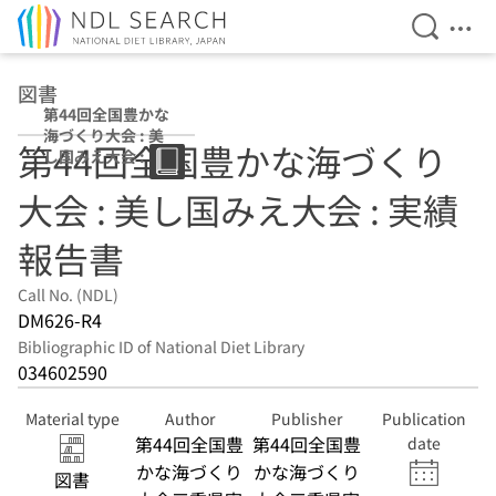
Open Se
Ope
Jump to main content
図書
第44回全国豊かな
海づくり大会 : 美
第44回全国豊かな海づくり
し国みえ大会 : 実
績報告書
大会 : 美し国みえ大会 : 実績
報告書
Call No. (NDL)
DM626-R4
Bibliographic ID of National Diet Library
034602590
Material type
Author
Publisher
Publication
第44回全国豊
第44回全国豊
date
かな海づくり
かな海づくり
図書