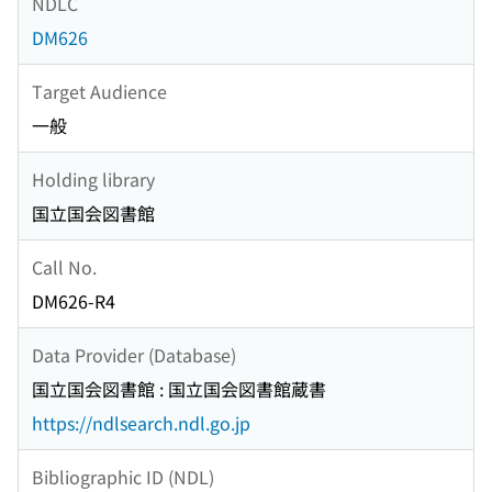
NDLC
DM626
Target Audience
一般
Holding library
国立国会図書館
Call No.
DM626-R4
Data Provider (Database)
国立国会図書館 : 国立国会図書館蔵書
https://ndlsearch.ndl.go.jp
Bibliographic ID (NDL)