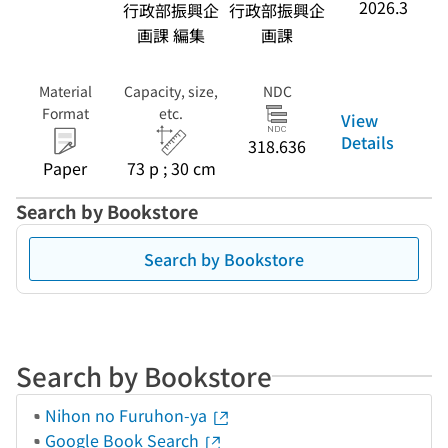
2026.3
行政部振興企
行政部振興企
画課 編集
画課
Material
Capacity, size,
NDC
Format
etc.
View
Details
318.636
Paper
73 p ; 30 cm
Search by Bookstore
Search by Bookstore
Search by Bookstore
Nihon no Furuhon-ya
Google Book Search