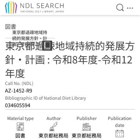
Open Se
Ope
Jump to main content
図書
東京都過疎地域持
続的発展方針・計
東京都過疎地域持続的発展方
画 : 令和8年度-令
和12年度
針・計画 : 令和8年度-令和12
年度
Call No. (NDL)
AZ-1452-R9
Bibliographic ID of National Diet Library
034605594
Material type
Author
Publisher
Publication
date
図書
東京都総務局
東京都総務局