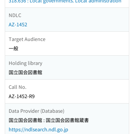
318.636 : Local governments. Local administration
NDLC
AZ-1452
Target Audience
一般
Holding library
国立国会図書館
Call No.
AZ-1452-R9
Data Provider (Database)
国立国会図書館 : 国立国会図書館蔵書
https://ndlsearch.ndl.go.jp