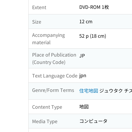
DVD-ROM 1枚
Extent
12 cm
Size
Accompanying
52 p (18 cm)
material
Place of Publication
JP
(Country Code)
jpn
Text Language Code
Genre/Form Terms
住宅地図
ジュウタク チ
地図
Content Type
コンピュータ
Media Type