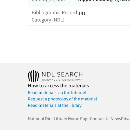
Bibliographic Record
141
Category (NDL)
How to access the materials
Read materials via the Internet
Request a photocopy of the material
Read materials at the library
National Diet Library Home Page
Contact Us
News
Priv