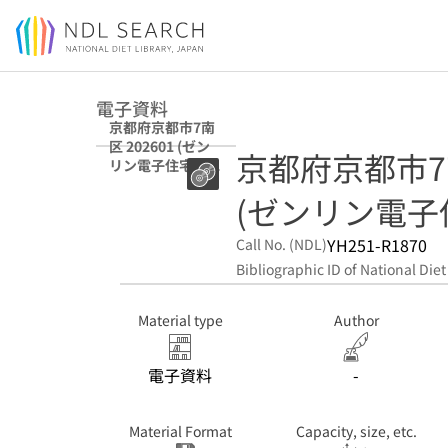
Jump to main content
電子資料
京都府京都市7南
区 202601 (ゼン
京都府京都市7南区
リン電子住宅地図
デジタウン)
(ゼンリン電子
YH251-R1870
Call No. (NDL)
Bibliographic ID of National Diet
Material type
Author
電子資料
-
Material Format
Capacity, size, etc.