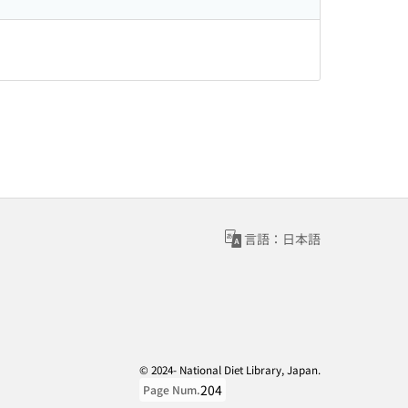
言語：日本語
© 2024- National Diet Library, Japan.
204
Page Num.