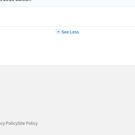
See Less
acy Policy
Site Policy