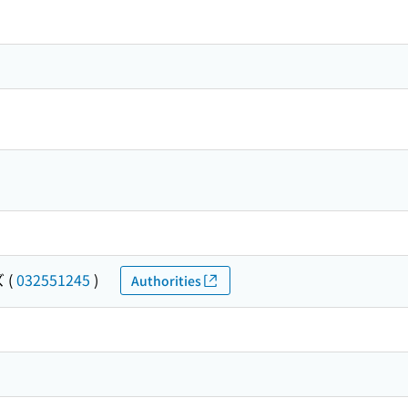
ズ
(
032551245
)
Authorities