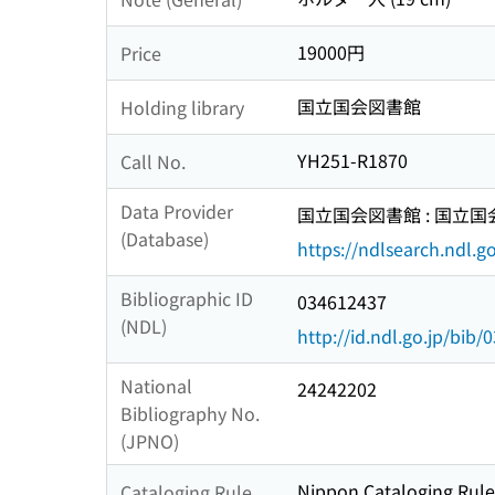
19000円
Price
国立国会図書館
Holding library
YH251-R1870
Call No.
Data Provider
国立国会図書館 : 国立
(Database)
https://ndlsearch.ndl.go
Bibliographic ID
034612437
(NDL)
http://id.ndl.go.jp/bib
National
24242202
Bibliography No.
(JPNO)
Nippon Cataloging Rule
Cataloging Rule