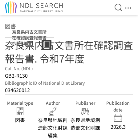
Open Se
Ope
Jump to main content
図書
奈良県内古文書所
在確認調査報告書
奈良県内古文書所在確認調査
令和7年度
報告書. 令和7年度
Call No. (NDL)
GB2-R130
Bibliographic ID of National Diet Library
034620012
Material type
Author
Publisher
Publication
date
図書
奈良県地域創
奈良県地域創
2026.3
造部文化財課
造部文化財課
編集