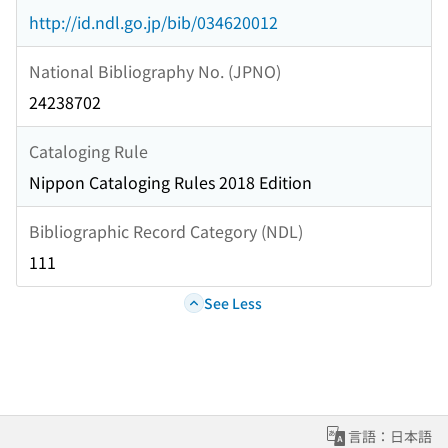
http://id.ndl.go.jp/bib/034620012
National Bibliography No. (JPNO)
24238702
Cataloging Rule
Nippon Cataloging Rules 2018 Edition
Bibliographic Record Category (NDL)
111
See Less
言語：日本語