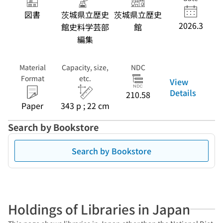
図書
茨城県立歴史
茨城県立歴史
2026.3
館史料学芸部
館
編集
Material
Capacity, size,
NDC
Format
etc.
View
Details
210.58
Paper
343 p ; 22 cm
Search by Bookstore
Search by Bookstore
Holdings of Libraries in Japan