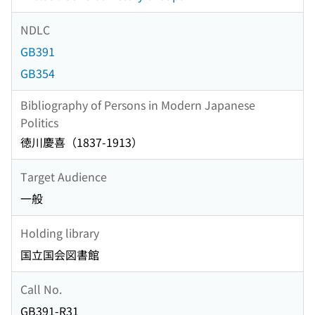
NDLC
GB391
GB354
Bibliography of Persons in Modern Japanese
Politics
徳川慶喜（1837-1913）
Target Audience
一般
Holding library
国立国会図書館
Call No.
GB391-R31