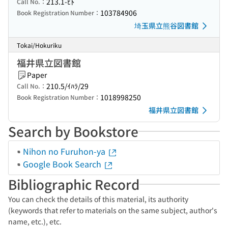
213.1-ﾋﾄ
Call No.：
103784906
Book Registration Number：
埼玉県立熊谷図書館
Tokai/Hokuriku
福井県立図書館
Paper
210.5/ｲﾊﾗ/29
Call No.：
1018998250
Book Registration Number：
福井県立図書館
Search by Bookstore
Nihon no Furuhon-ya
Google Book Search
Bibliographic Record
You can check the details of this material, its authority
(keywords that refer to materials on the same subject, author's
name, etc.), etc.