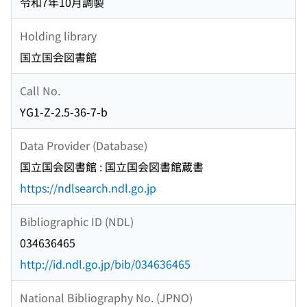
令和7年10月調製
Holding library
国立国会図書館
Call No.
YG1-Z-2.5-36-7-b
Data Provider (Database)
国立国会図書館 : 国立国会図書館蔵書
https://ndlsearch.ndl.go.jp
Bibliographic ID (NDL)
034636465
http://id.ndl.go.jp/bib/034636465
National Bibliography No. (JPNO)