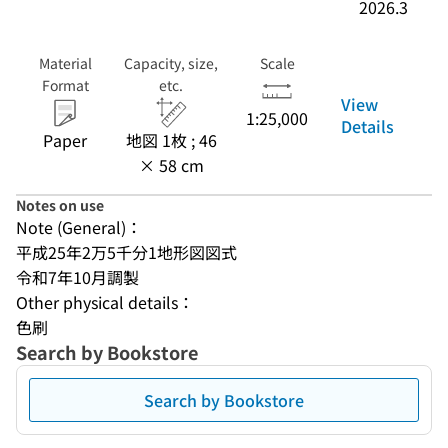
2026.3
Material
Capacity, size,
Scale
Format
etc.
View
1:25,000
Details
Paper
地図 1枚 ; 46
× 58 cm
Notes on use
Note (General)：
平成25年2万5千分1地形図図式
令和7年10月調製
Other physical details：
色刷
Search by Bookstore
Search by Bookstore