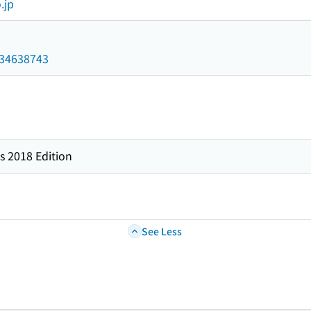
.jp
/034638743
s 2018 Edition
See Less