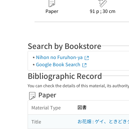
Paper
91 p ; 30 cm
Search by Bookstore
Nihon no Furuhon-ya
Google Book Search
Bibliographic Record
You can check the details of this material, its authori
Paper
図書
Material Type
お花畑 : ゲイ、ときどき
Title