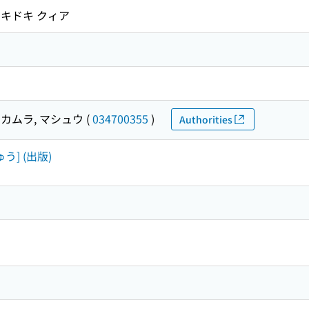
トキドキ クィア
カムラ, マシュウ
(
034700355
)
Authorities
う] (出版)