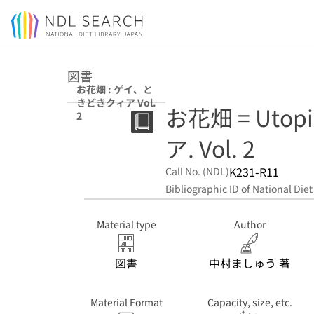
Jump to main content
図書
お花畑 : ゲイ、と
きどきクィア Vol.
お花畑 = Uto
2
ア. Vol. 2
K231-R11
Call No. (NDL)
Bibliographic ID of National Diet
Material type
Author
図書
中村ましゅう 著
Material Format
Capacity, size, etc.