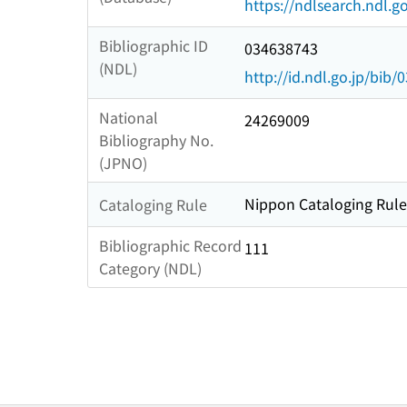
https://ndlsearch.ndl.go
Bibliographic ID
034638743
(NDL)
http://id.ndl.go.jp/bib
National
24269009
Bibliography No.
(JPNO)
Nippon Cataloging Rule
Cataloging Rule
Bibliographic Record
111
Category (NDL)