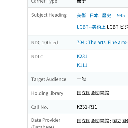
冊子
Carrier Type
Subject Heading
美術--日本--歴史--1945-
LGBT--美術上
LGBT 
704 : The arts. Fine arts
NDC 10th ed.
K231
NDLC
K111
一般
Target Audience
国立国会図書館
Holding library
K231-R11
Call No.
Data Provider
国立国会図書館 : 国立
(Database)