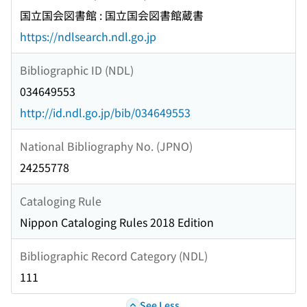
国立国会図書館 : 国立国会図書館蔵書
https://ndlsearch.ndl.go.jp
Bibliographic ID (NDL)
034649553
http://id.ndl.go.jp/bib/034649553
National Bibliography No. (JPNO)
24255778
Cataloging Rule
Nippon Cataloging Rules 2018 Edition
Bibliographic Record Category (NDL)
111
See Less