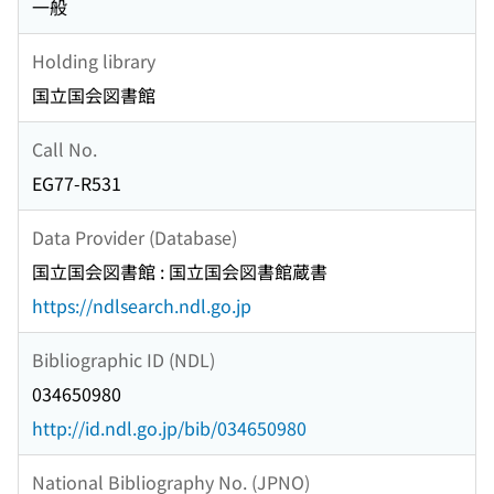
一般
Holding library
国立国会図書館
Call No.
EG77-R531
Data Provider (Database)
国立国会図書館 : 国立国会図書館蔵書
https://ndlsearch.ndl.go.jp
Bibliographic ID (NDL)
034650980
http://id.ndl.go.jp/bib/034650980
National Bibliography No. (JPNO)