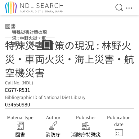
Open Se
Ope
Jump to main content
図書
特殊災害対策の現
況 : 林野火災・車
特殊災害対策の現況 : 林野火
両火災・海上災
害・航空機災害
災・車両火災・海上災害・航
空機災害
Call No. (NDL)
EG77-R531
Bibliographic ID of National Diet Library
034650980
Material type
Author
Publisher
Publication
date
図書
消防庁
消防庁特殊災