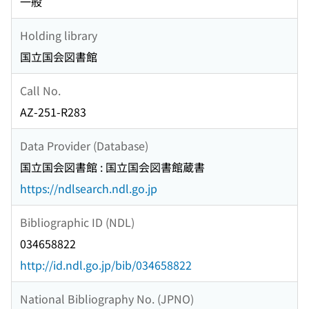
一般
Holding library
国立国会図書館
Call No.
AZ-251-R283
Data Provider (Database)
国立国会図書館 : 国立国会図書館蔵書
https://ndlsearch.ndl.go.jp
Bibliographic ID (NDL)
034658822
http://id.ndl.go.jp/bib/034658822
National Bibliography No. (JPNO)