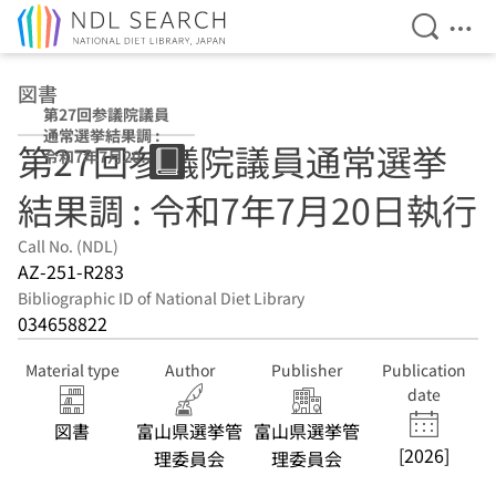
Open Se
Ope
Jump to main content
図書
第27回参議院議員
通常選挙結果調 :
第27回参議院議員通常選挙
令和7年7月20日
執行
結果調 : 令和7年7月20日執行
Call No. (NDL)
AZ-251-R283
Bibliographic ID of National Diet Library
034658822
Material type
Author
Publisher
Publication
date
図書
富山県選挙管
富山県選挙管
[2026]
理委員会
理委員会