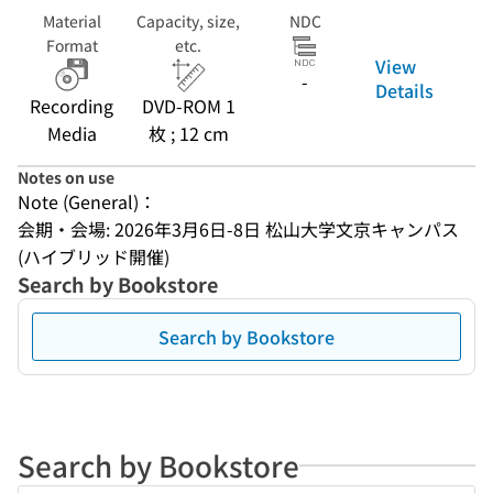
Material
Capacity, size,
NDC
Format
etc.
View
-
Details
Recording
DVD-ROM 1
Media
枚 ; 12 cm
Notes on use
Note (General)：
会期・会場: 2026年3月6日-8日 松山大学文京キャンパス 
(ハイブリッド開催)
Search by Bookstore
Search by Bookstore
Search by Bookstore