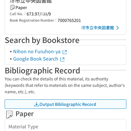
堺市立中央図書館
Paper
673.97/ﾆﾕｽ/9
Call No.：
7000765201
Book Registration Number：
堺市立中央図書館
Search by Bookstore
Nihon no Furuhon-ya
Google Book Search
Bibliographic Record
You can check the details of this material, its authority
(keywords that refer to materials on the same subject, author's
name, etc.), etc.
Output Bibliographic Record
Paper
Material Type