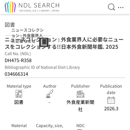
Open Se
Ope
Jump to main content
図書
ニュースコレクシ
ョン : 外食業界人
ニュースコレクション : 外食業界人に必要なニュー
に必要なニュース
スをコレクションする!!日本外食新聞年鑑. 2025
をコレクションす
る!!日本外食新聞
Call No. (NDL)
年鑑 2025
DH475-R358
Bibliographic ID of National Diet Library
034666314
Material type
Author
Publisher
Publication
date
図書
-
外食産業新聞
2026.3
社
Material
Capacity, size,
NDC