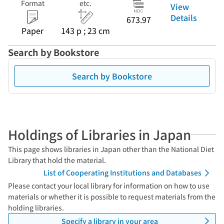
Format
etc.
View
Details
673.97
Paper
143 p ; 23 cm
Search by Bookstore
Search by Bookstore
Holdings of Libraries in Japan
This page shows libraries in Japan other than the National Diet
Library that hold the material.
List of Cooperating Institutions and Databases
Please contact your local library for information on how to use
materials or whether it is possible to request materials from the
holding libraries.
Specify a library in your area