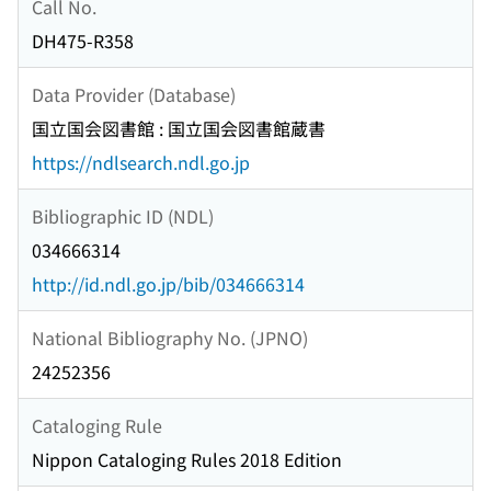
Call No.
DH475-R358
Data Provider (Database)
国立国会図書館 : 国立国会図書館蔵書
https://ndlsearch.ndl.go.jp
Bibliographic ID (NDL)
034666314
http://id.ndl.go.jp/bib/034666314
National Bibliography No. (JPNO)
24252356
Cataloging Rule
Nippon Cataloging Rules 2018 Edition