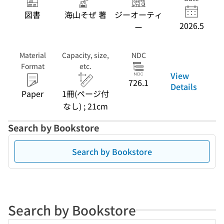
図書
海山そぜ 著
ジーオーティ
2026.5
ー
Material
Capacity, size,
NDC
Format
etc.
View
726.1
Details
Paper
1冊(ページ付
なし) ; 21cm
Search by Bookstore
Search by Bookstore
Search by Bookstore