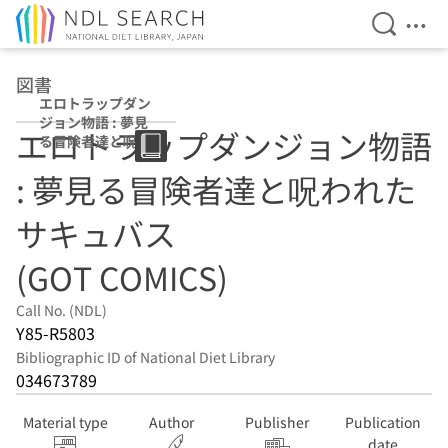
Open Se
Ope
Jump to main content
図書
エロトラップダン
ジョン物語 : 夢見
エロトラップダンジョン物語
る冒険者達と呪わ
れたサキュバス
: 夢見る冒険者達と呪われた
(GOT COMICS)
サキュバス
(GOT COMICS)
Call No. (NDL)
Y85-R5803
Bibliographic ID of National Diet Library
034673789
Material type
Author
Publisher
Publication
date