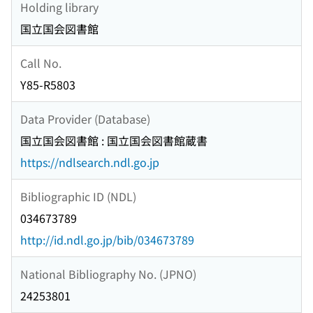
Holding library
国立国会図書館
Call No.
Y85-R5803
Data Provider (Database)
国立国会図書館 : 国立国会図書館蔵書
https://ndlsearch.ndl.go.jp
Bibliographic ID (NDL)
034673789
http://id.ndl.go.jp/bib/034673789
National Bibliography No. (JPNO)
24253801