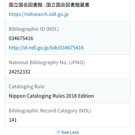
国立国会図書館 : 国立国会図書館蔵書
https://ndlsearch.ndl.go.jp
Bibliographic ID (NDL)
034675416
http://id.ndl.go.jp/bib/034675416
National Bibliography No. (JPNO)
24252332
Cataloging Rule
Nippon Cataloging Rules 2018 Edition
Bibliographic Record Category (NDL)
141
See Less