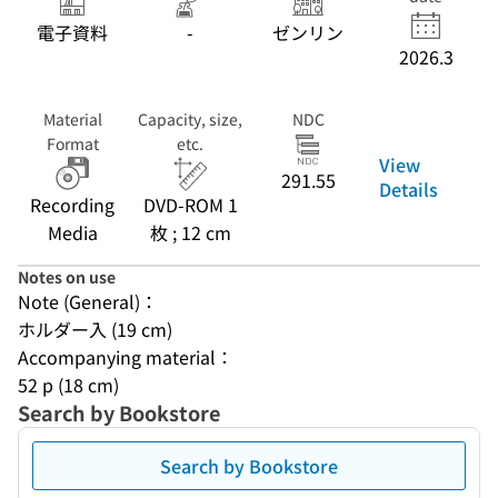
電子資料
-
ゼンリン
2026.3
Material
Capacity, size,
NDC
Format
etc.
View
291.55
Details
Recording
DVD-ROM 1
Media
枚 ; 12 cm
Notes on use
Note (General)：
ホルダー入 (19 cm)
Accompanying material：
52 p (18 cm)
Search by Bookstore
Search by Bookstore