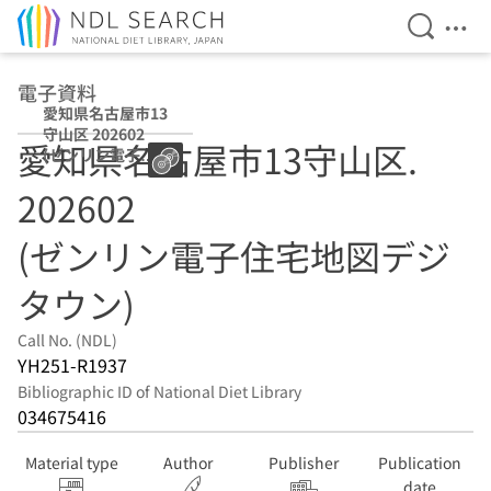
Open Se
Ope
Jump to main content
電子資料
愛知県名古屋市13
守山区 202602
愛知県名古屋市13守山区.
(ゼンリン電子住
宅地図デジタウ
202602
ン)
(ゼンリン電子住宅地図デジ
タウン)
Call No. (NDL)
YH251-R1937
Bibliographic ID of National Diet Library
034675416
Material type
Author
Publisher
Publication
date