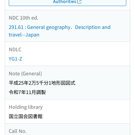
Authorities
NDC 10th ed.
291.61 : General geography．Description and
travel--Japan
NDLC
YG1-Z
Note (General)
平成25年2万5千分1地形図図式
令和7年11月調製
Holding library
国立国会図書館
Call No.