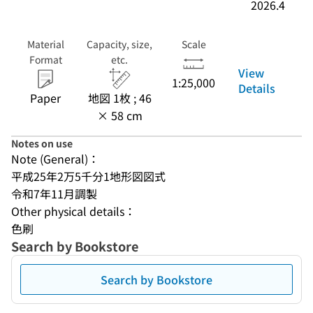
2026.4
Material
Capacity, size,
Scale
Format
etc.
View
1:25,000
Details
Paper
地図 1枚 ; 46
× 58 cm
Notes on use
Note (General)：
平成25年2万5千分1地形図図式
令和7年11月調製
Other physical details：
色刷
Search by Bookstore
Search by Bookstore