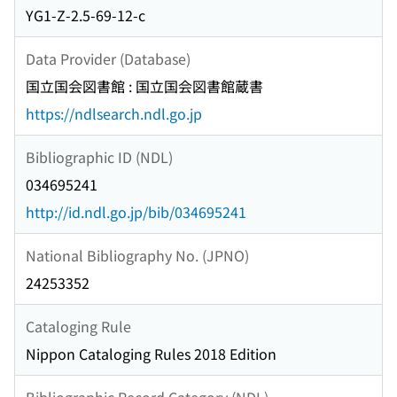
YG1-Z-2.5-69-12-c
Data Provider (Database)
国立国会図書館 : 国立国会図書館蔵書
https://ndlsearch.ndl.go.jp
Bibliographic ID (NDL)
034695241
http://id.ndl.go.jp/bib/034695241
National Bibliography No. (JPNO)
24253352
Cataloging Rule
Nippon Cataloging Rules 2018 Edition
Bibliographic Record Category (NDL)