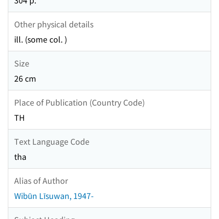
304 p.
Other physical details
ill. (some col. )
Size
26 cm
Place of Publication (Country Code)
TH
Text Language Code
tha
Alias of Author
Wibūn Līsuwan, 1947-