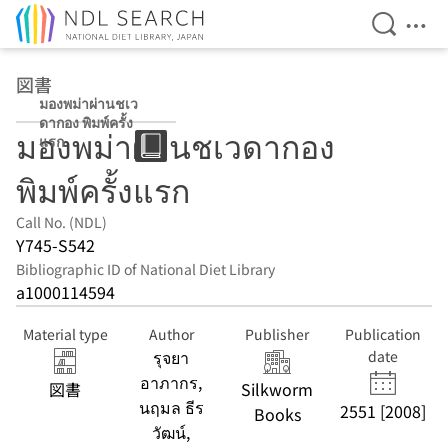
Open Se
Ope
Jump to main content
図書
มองพม่าผ่านชเว
ดากอง พิมพ์ครั้ง
มองพม่าผ่านชเวดากอง
แรก
พิมพ์ครั้งแรก
Call No. (NDL)
Y745-S542
Bibliographic ID of National Diet Library
a1000114594
Material type
Author
Publisher
Publication
รุจยา
date
อาภากร,
図書
Silkworm
นฤมล ธีร
2551 [2008]
Books
วัฒน์,