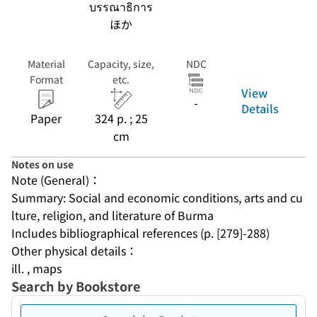
บรรณาธิการ
ほか
Material
Capacity, size,
NDC
Format
etc.
View
-
Details
Paper
324 p. ; 25
cm
Notes on use
Note (General)：
Summary: Social and economic conditions, arts and cu
lture, religion, and literature of Burma
Includes bibliographical references (p. [279]-288)
Other physical details：
ill. , maps
Search by Bookstore