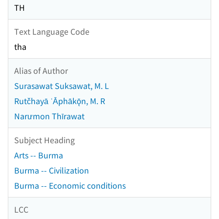
TH
Text Language Code
tha
Alias of Author
Surasawat Suksawat, M. L
Rutčhayā ʿĀphākǭn, M. R
Narưmon Thīrawat
Subject Heading
Arts -- Burma
Burma -- Civilization
Burma -- Economic conditions
LCC