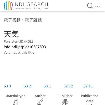
Open Se
Ope
Jump to main content
電子書籍・電子雑誌
天気
Persistent ID (NDL)
info:ndljp/pid/10387593
Volumes of this title
63 3
63 2
63 1
62 12
62 11
Material type
Author
Publisher
Publication
date