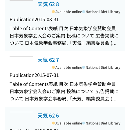
Earth : 地球環境変化研究における新たな国際的な枠
天気 62 8
つの近赤外画像 2015年8月の日本の天候(気候情報)
格), ISBN978-4-8106-0808-3(本だな) 日本気象学会誌
組み 「日本の天気-その多様性とメカニズム-」, 小倉
2015年8月の大気大循環と世界の天候(気候情報) 事務
Available online
National Diet Library
気象集誌第93巻第5号 2015年10月号 目次と要旨 日本
義光著, 東京大学出版会, 2015年4月, 426頁, 4,500円
局だより 世界気象機関(WMO)測器観測法委員会
Publication
2015-08-31
気象学会英文レター誌SOLA第11巻 2015年9月 目次
(本体価格), ISBN978-4-13-060760-5(本だな) アンサ
(CIMO)第16回会合及び付随して開催された技術会
編集後記 裏表紙
Table of Contents
表紙 目次 日本気象学会賛助会員
ンブルハインドキャスト実験結果を用いたイネ葉い
合・展示会報告(気象業務の窓) 2015年度春季大会専
日本気象学会入会のご案内 投稿について 広告掲載に
もち感染確率予報の精度検証 第38期第1回評議員会
門分科会報告(研究会報告) 支部だより 2015年度公開
ついて 日本気象学会事務局,「天気」編集委員会 (複
議事概要 秋季大会の運営に関する検討状況について
気象講演会「気象情報のビッグデータ時代の幕開
写される方へ) Notice for Photocopying 大気放射学
(お知らせ) 第1回日本気象学会ジュニアセッション開
け」実施報告(研究会報告) 支部だより 京都大学生存
とそれに関わる気候・環境科学の推進 : 2014年度藤
天気 62 7
催報告 日々の天気図-No.162 : 2015年7月 今月のひま
圏研究所のMUレーダーがIEEEマイルストーンに認定
原賞受賞記念講演 環境省大気汚染物質広域監視シス
わり画像-2015年7月 : ひまわり8号運用開始 2015年7
Available online
National Diet Library
(会員の広場) 「並列プログラミング入門」サンプルプ
テム「そらまめ君」の地上気象観測値を対象とした
月の大気大循環と世界の天候(気候情報) 2015年7月の
Publication
2015-07-31
ログラムで学ぶOpenMPとOpenACC, 片桐孝洋著, 東
品質管理手法の検討と適用 非静力学数値モデルに関
日本の天候(気候情報) ニューラルネットワークによる
京大学出版会, 2015年5月, 224頁, 3,400円(本体価格),
Table of Contents
表紙 目次 日本気象学会賛助会員
するワークショップ開催のお知らせ 国際学術研究集
サクラ開花日の学習・予測実験 : 山形・新潟を例に
ISBN978-4-13-062456-5(本だな) 日本気象学会およ
日本気象学会入会のご案内 投稿について 広告掲載に
会にかかわる補助金申請の募集のお知らせ(募集期日
(調査ノート) 世界気候研究計画(WCRP)合同科学委員
び関連学会行事予定 編集後記 裏表紙
ついて 日本気象学会事務局,「天気」編集委員会 (複
の変更) 「WCRPの気象気候極値課題に応えるデータ
会(JSC) : 第36回会合の報告と所感(最近の学術動向)
写される方へ) Notice for Photocopying 我が国にお
要件」参加報告 2016年度日本気象学会賞受賞候補者
2015年度秋季大会講演予稿集の申込みについて 新刊
ける地球温暖化予測研究〜IPCC発足前後,そしてその
天気 62 6
の推薦募集 第5回超高精度メソスケール気象予測研究
図書案内 日本気象学会誌気象集誌第93巻第4号 2015
後〜 : 2014年度藤原賞受賞記念講演 エアロゾルの
会報告 第38期第13回理事会議事録 2015年度総会議
Available online
National Diet Library
年8月号 目次と要旨 「Great Nature Story 肱川あら
数・粒径・混合状態を予測する新世代モデルの開発
事録 公益社団法人日本気象学会2015年度総会資料