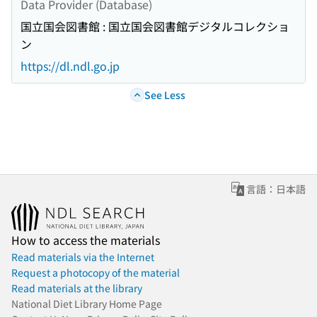
Data Provider (Database)
国立国会図書館 : 国立国会図書館デジタルコレクショ
ン
https://dl.ndl.go.jp
See Less
言語：日本語
How to access the materials
Read materials via the Internet
Request a photocopy of the material
Read materials at the library
National Diet Library Home Page