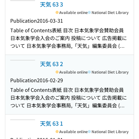
天気 63 3
Available online
National Diet Library
Publication
2016-03-31
Table of Contents
表紙 目次 日本気象学会賛助会員
日本気象学会入会のご案内 投稿について 広告掲載に
ついて 日本気象学会事務局,「天気」編集委員会 (複
写される方へ) Notice for Photocopying 極域気象研
究の系譜と極域・寒冷域研究連絡会 2016年度総会告
天気 63 2
示 2016年度総会の参加について 気象研究ノート(第
Available online
National Diet Library
231号)「人工降雨・降雪研究の最前線」へのコメン
Publication
2016-02-29
トおよび液体炭酸人工降雨法の有効性の解説 回答 日
Table of Contents
表紙 目次 日本気象学会賛助会員
本気象学会および関連学会行事予定 第9回国際都市気
日本気象学会入会のご案内 投稿について 広告掲載に
候会議(ICUC9)の報告 第49回夏季大学「地球温暖化入
ついて 日本気象学会事務局,「天気」編集委員会 (複
門」の実施報告 外部団体が主宰する賞への候補者推
写される方へ) Notice for Photocopying 気象庁非静
薦について 気象集誌の最近の取り組みと今後 北尾次
力学モデルの現業化とメソスケール気象予測の高度
天気 63 1
郎の足跡をたずねて : 我が国の理論気象学の系譜(気
化研究 : 2015年度岸保賞受賞記念講演 「2014年広島
象談話室) 第38期第18回理事会議事録 日々の天気図-
Available online
National Diet Library
豪雨に関する予測検討会」の報告 「避難の科学-気象
No.168 : 2016年1月 今月のひまわり画像-2016年1月 :