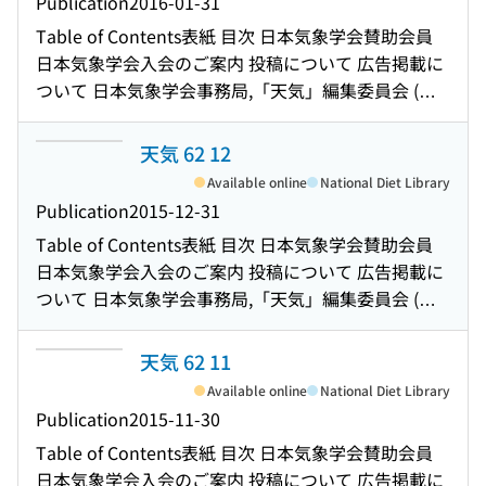
Publication
2016-01-31
災害から命を守る-」, 古川武彦著, 東京堂出版, 2015
名瀬に115年ぶりの雪をもたらした寒気 2016年1月の
Table of Contents
表紙 目次 日本気象学会賛助会員
年10月, 149頁, 2,000円(本体価格), ISBN978-4-490-
日本の天候(気候情報) 2016年1月の大気大循環と世界
日本気象学会入会のご案内 投稿について 広告掲載に
20922-8(本だな) 雲フィードバックに関するモデル相
の天候(気候情報) 2015年気象集誌論文賞受賞者につ
ついて 日本気象学会事務局,「天気」編集委員会 (複
互比較プロジェクト(CFMIP)会議2015参加報告 「帝
いて 新刊図書案内 第38期第3回支部長会議議事概要
写される方へ) Notice for Photocopying 再び「科学
国日本の気象観測ネットワークII-陸軍気象部-」, 山本
2015年英文レター誌SOLA論文賞受賞者について 大
の成果を社会に活かすために」について 国際学術研
天気 62 12
晴彦著, 農林統計出版, 2015年9月, 544頁, 5,250円(本
会の運営に関する改善案に寄せられた意見等に対す
究集会にかかわる補助金申請の募集のお知らせ 平年
体価格), ISBN978-4-89732-329-9(本だな) 第38期第
Available online
National Diet Library
る回答 笠原彰先生の研究回想録"Serendipity:
日降水量時系列のクラスター分析による日本の9気候
17回理事会議事録 日々の天気図-No.167 : 2015年12
Publication
2015-12-31
Research Career of One Scientist"について(情報の
地域区分の提案 観測地点の「空間広さ」と「平均気
月 今月のひまわり画像-2015年12月 : 日本海で可視化
広場) 研究会「長期予報と大気大循環」の報告 : 多様
Table of Contents
表紙 目次 日本気象学会賛助会員
温」の関係 : 4重構造放射除け通風筒を用いた高精度
された内部重力波と航跡 2015年12月の日本の天候
なENSOと多様な影響〜エルニーニョ現象の日本の天
日本気象学会入会のご案内 投稿について 広告掲載に
観測 「藤原賞」の読み方について(会員の広場) 第38
(気候情報) 2015年12月の大気大循環と世界の天候(気
候への影響と予測可能性〜(研究会報告) 「平成27年9
ついて 日本気象学会事務局,「天気」編集委員会 (複
期第16回理事会議事録 日本気象学会第39期役員候補
候情報) 2016年度秋季大会「スペシャル・セッショ
月関東・東北豪雨及び洪水災害に関する研究会」報
写される方へ) Notice for Photocopying GNSS地上
者選挙投票のお願い 2016年度堀内賞候補者の推薦募
ン」のテーマ募集 第1回アジア気象会議(ACM: Asian
告(研究会報告) 2015年秋季「極域・寒冷域」及び
観測網による水蒸気量推定と気象学への応用に関す
天気 62 11
集 2016年度正野賞候補者の推薦募集 日々の天気図-
Conference on Meteorology)の報告 第2回メソ気象
「観測システム・予測可能性」合同研究連絡会の報
る研究 : 2015年度日本気象学会賞受賞記念講演 2016
No.166 : 2015年11月 今月のひまわり画像-2015年11
Available online
National Diet Library
セミナー開催報告(研究会報告) 日本気象学会および関
告 : 極域予測可能性研究に向けた現状と展望(研究会
年度日本気象学会奨励賞受賞候補者の推薦募集 近
月 : 八丈島の記録的な大雨 2015年11月の日本の天候
Publication
2015-11-30
連学会行事予定 2015年度秋季大会スペシャル・セッ
報告) 2015年度秋季大会スペシャル・セッション「気
畿〜瀬戸内東部地域における冬季の弱い降水の日変
(気候情報) 2015年11月の大気大循環と世界の天候(気
ション「温室効果気体研究の観測・測定技術の進展
Table of Contents
表紙 目次 日本気象学会賛助会員
象予測・観測技術の再生可能エネルギー分野への応
化(調査ノート) 第2回日本気象学会ジュニアセッショ
候情報) 2016年度山本賞候補者の推薦募集 奨励賞を
による新たな展開」報告(研究会報告) 奨励賞を受賞し
日本気象学会入会のご案内 投稿について 広告掲載に