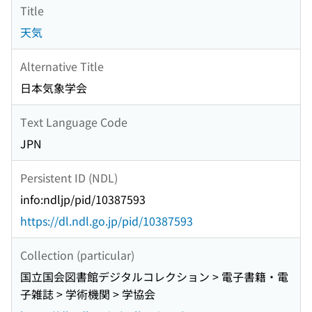
よるセッションの共催について 新刊図書案内 日本気
究会報告) ファーストエコー(新用語解説) 沿岸前線(新
Title
候情報) 第10回航空気象研究会の開催と講演募集のお
象学会および関連学会行事予定 編集後記 裏表紙
用語解説) 「フィールド映像術」, 分藤大翼・川瀬
知らせ 第13回天気予報研究会の開催と講演募集のお
天気
慈・村尾静二編, 古今書院, 2015年1月, 210頁, 2,800
知らせ 近未来予測(新用語解説) 太平洋十年規模振動
円(本体価格), ISBN978-4-7722-7136-3(本だな) Cold-
(PDO)(新用語解説) 2015年度春季大会の報告 日本気
Alternative Title
Air Damming(新用語解説) 第49回夏季大学「地球温
象学会および関連学会行事予定 情報File 日本気象学
日本気象学会
暖化入門」開講のお知らせ 日本気象学会英文レター
会誌気象集誌第93巻第3号 2015年6月号 目次と要旨
誌SOLA第11巻 2015年4月 目次 支部だより 情報File
編集委員会だより 一般財団法人女性科学者に明るい
Text Language Code
日本気象学会および関連学会行事予定 訂正 編集後記
未来をの会「第36回猿橋賞」受賞候補者の募集のお
JPN
裏表紙
知らせ 新刊図書案内 編集後記 「天気」送り状 裏表
紙
Persistent ID (NDL)
info:ndljp/pid/10387593
https://dl.ndl.go.jp/pid/10387593
Collection (particular)
国立国会図書館デジタルコレクション > 電子書籍・電
子雑誌 > 学術機関 > 学協会