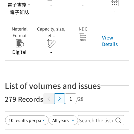
電子書籍・
-
-
-
電子雑誌
Material
Capacity, size,
NDC
Format
etc.
View
Details
-
Digital
-
List of volumes and issues
279 Records
/28
Search