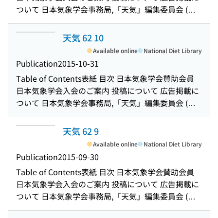
用」報告(研究会報告) 日本気象学会誌気象集誌第94
ン開催のお知らせ 日々の天気図-No.165 : 2015年10
受賞して(会員の広場) 「気象災害の事典-日本の四季
て : 母親を対象とした気象・防災知識普及および科学
ついて 日本気象学会事務局,「天気」編集委員会 (複
巻第1号 2016年2月号 目次と要旨 2016年度春季大会
月 今月のひまわり画像-2015年10月 : 日本海で最も中
と猛威・防災-」, 新田尚監修, 酒井重典・鈴木和史・
リテラシー向上への取組み(会員の広場) 極域および高
写される方へ) Notice for Photocopying 大気大循環
講演予稿集の申込みについて 編集後記 裏表紙
心気圧が下がった低気圧 2015年10月の日本の天候
饒村曜編, 朝倉書店, 2015年8月, 558頁, 12,000円(本体
山域観測,研究,サービスに関する執行理事会専門家パ
の3次元構造を記述する新理論の提唱 : 2014年度山本
天気 62 10
(気候情報) 2015年10月の大気大循環と世界の天候(気
価格), ISBN978-4-254-16127-4(本だな) 事務局だより
ネル(WMO/EC-PHORS-6)出席報告(最近の学術動向)
賞受賞記念講演 日本気象学会および関連学会行事予
候情報) 情報File 第42回メソ気象研究会の報告 : メソ
Available online
National Diet Library
日本気象学会誌気象集誌第93巻第6号 2015年12月号
第24回風工学シンポジウム開催のお知らせと発表論
定 第26回国際測地学・地球物理学連合総会
気象学・雲物理学における航空機利用(研究会報告)
Publication
2015-10-31
目次と要旨 日本気象学会誌気象集誌第93A巻 2015年
文の募集 日本気象学会誌気象集誌第94A巻 2016年1
(IUGG2015・プラハ)の報告 : 近年の大気海洋相互作
2015年度秋季大会の報告 新刊図書案内 第43回メソ気
12月 目次と要旨 日本気象学会英文レター誌SOLA第
Table of Contents
表紙 目次 日本気象学会賛助会員
月号 目次と要旨 編集後記 裏表紙
用研究の進展 2015年8月12日につくば市で観測され
象研究会の報告 : 短時間強雨予測への挑戦(研究会報
11巻 2015年11月 目次 気象集誌第93巻(平成27年) 総
日本気象学会入会のご案内 投稿について 広告掲載に
たメソサイクロンに伴うWall Cloud(調査ノート) 第
告) 支部だより 日本気象学会および関連学会行事予定
目次 情報File 新刊図書案内 編集委員会だより 「天
ついて 日本気象学会事務局,「天気」編集委員会 (複
38期第15回理事会議事録 大会の運営に関する改善案
2016年度春季大会の告示 公益社団法人日本気象学会
気」投稿規程 「天気」投稿案内 「天気」原稿執筆要
写される方へ) Notice for Photocopying 回転水槽実
と会員からの意見募集について 日本気象学会第39期
大会発表規程 情報File 今年お世話になった査読者の
領 「天気」内容分類番号 日本気象学会および関連学
験で発生するながれの定量化と分類 MTSATラピッド
天気 62 9
役員候補者選挙の告示 日々の天気図-No.164 : 2015
方々(2015年) 編集後記 「天気」第62巻 総目次 裏表
会行事予定 編集後記 「天気」送り状 送り状の記入要
スキャン観測データを用いて算出された台風領域の
年9月 今月のひまわり画像-2015年9月 : 最大瞬間風速
Available online
National Diet Library
紙
領 裏表紙
上層大気追跡風の特性 「地球環境システム-温室効果
81.1m/sを記録した台風第21号 2015年9月の日本の天
Publication
2015-09-30
気体と地球温暖化-」, 中澤高清・青木周司・森本真司
候(気候情報) 2015年9月の大気大循環と世界の天候
Table of Contents
表紙 目次 日本気象学会賛助会員
著, 共立出版, 2015年5月, 296頁, 3,800円(本体価格),
(気候情報) 情報File 弘法にも筆の誤り : 専門家でも見
日本気象学会入会のご案内 投稿について 広告掲載に
ISBN978-4-320-04713-6(本だな) 第38期第14回理事
誤る!?(気象談話室) 「エネルギーと気象工学-災害に
ついて 日本気象学会事務局,「天気」編集委員会 (複
会議事録 日々の天気図-No.163 : 2015年8月 今月のひ
強い電力設備と安定供給を目指して-」, (公社)土木学
写される方へ) Notice for Photocopying Future
まわり画像-2015年8月 : ひまわり8号の新しい画像 3
会編著, 土木学会, 2015年6月, 286頁, 5,800円(本体価