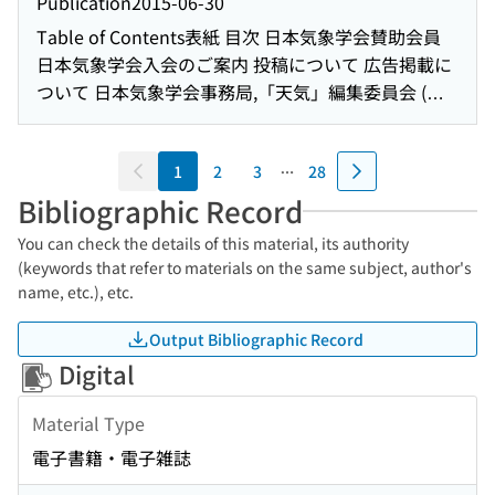
Publication
2015-06-30
し これでキミも"あらし"予報士!!」, 大洲市・名越利
と検証 : 2014年度正野賞受賞記念講演 はじめに(2014
2015年度総会議案等に寄せられた質問等に対する回
幸・松本浩司著, エス・ピー・シー, 2015年3月, 95頁,
Table of Contents
表紙 目次 日本気象学会賛助会員
年度春季大会シンポジウム「気象学における科学コ
答並びに総会参加票に関するお願い 第38期第2回支
1,500円(本体価格), ISBN978-4-89983-197-6(本だな)
日本気象学会入会のご案内 投稿について 広告掲載に
ミュニケーションの在り方」の報告) 1. Dr.ナダレン
部長会議議事概要 日々の天気図-No.161 : 2015年6月
日本気象学会および関連学会行事予定 編集後記 2015
ついて 日本気象学会事務局,「天気」編集委員会 (複
ジャーの自然災害科学実験教室における課題と展望
今月のひまわり画像-2015年6月 : 群馬県に突風をも
年度秋季大会プログラム 裏表紙
写される方へ) Notice for Photocopying 渦と渦の相
(2014年度春季大会シンポジウム「気象学における科
たらした積乱雲 2015年6月の日本の天候(気候情報)
互作用によるブロッキング持続メカニズム : 2013年
学コミュニケーションの在り方」の報告) 2. マスメデ
2015年6月の大気大循環と世界の天候(気候情報)
1
2
3
28
度山本・正野論文賞受賞記念講演 国際学術研究集会
ィアと研究者は理解し合えるのか?(2014年度春季大
2016年度藤原賞受賞候補者の推薦募集 2015年度堀内
にかかわる補助金申請の募集のお知らせ 第2回
Bibliographic Record
会シンポジウム「気象学における科学コミュニケー
賞の受賞者決まる 2015年度正野賞の受賞者決まる
TOMACS国際ワークショップの報告 : 首都圏をフィー
ションの在り方」の報告) 3. 研究者の科学的発信に客
You can check the details of this material, its authority
2015年度山本賞の受賞者決まる 2015年度日本気象学
ルドとした極端気象に関する国際共同研究の進捗 第
観中立はあるのか?(2014年度春季大会シンポジウム
(keywords that refer to materials on the same subject, author's
会奨励賞の受賞者決まる 日本地球惑星科学連合2015
38期第11回理事会議事録 日々の天気図-No.159 :
name, etc.), etc.
「気象学における科学コミュニケーションの在り
年大会「最新の大気科学: 衛星による地球環境観測」
2015年4月 今月のひまわり画像-2015年4月 : 大隅半
方」の報告) 4. アンケート結果と分析(2014年度春季
セッションの報告(研究会報告) 第12回天気予報研究
島に記録的な大雨をもたらした寒冷渦 2015年4月の
Output Bibliographic Record
大会シンポジウム「気象学における科学コミュニケ
会の開催報告(研究会報告) 2014年度学位論文紹介 日
日本の天候(気候情報) 2015年4月の大気大循環と世界
Digital
ーションの在り方」の報告) 故佐々木嘉和先生を偲ぶ
本気象学会英文レター誌SOLA第11巻 2015年6月 目
の天候(気候情報) 新刊図書案内 気温の海抜高度減率
第38期第12回理事会議事録 日々の天気図-No.160 :
次 2016年度春季大会の専門分科会の実施方式とコン
Material Type
グラフと気温図によるアメリカと日本の気候の地域
2015年5月 今月のひまわり画像-2015年5月 : 東シナ
ビーナー募集 日本地球惑星科学連合大会における気
特性評価(調査ノート) 研究集会「急発達する低気圧の
電子書籍・電子雑誌
海で再発達した台風第6号 2015年5月の日本の天候
象学会主催セッションの提案募集および気象学会に
実態・予測・災害軽減に関する研究集会」の報告(研
(気候情報) 2015年5月の大気大循環と世界の天候(気