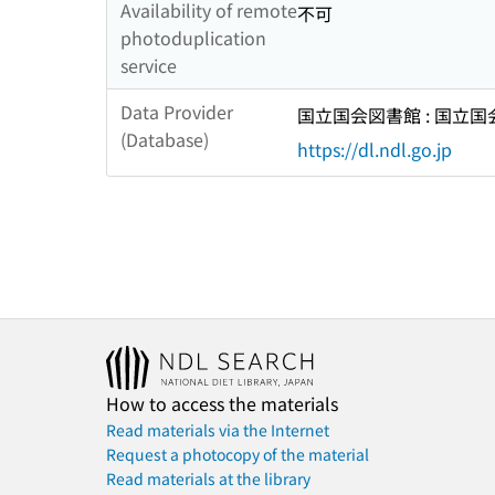
Availability of remote
不可
photoduplication
service
Data Provider
国立国会図書館 : 国立
(Database)
https://dl.ndl.go.jp
How to access the materials
Read materials via the Internet
Request a photocopy of the material
Read materials at the library