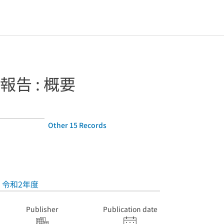
告 : 概要
Other 15 Records
令和2年度
Publisher
Publication date