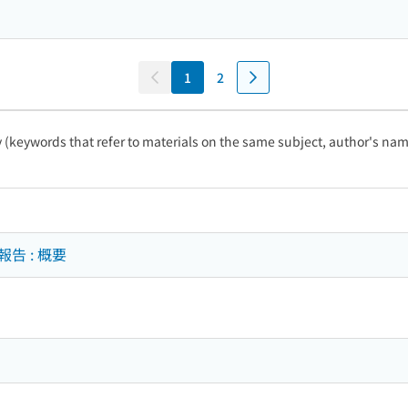
1
2
ty (keywords that refer to materials on the same subject, author's name
告 : 概要