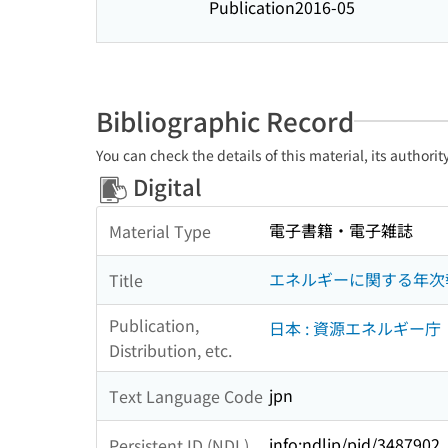
Publication
2016-05
Bibliographic Record
You can check the details of this material, its authori
Digital
電子書籍・電子雑誌
Material Type
エネルギーに関する年次報
Title
Publication,
日本 : 資源エネルギー庁
Distribution, etc.
jpn
Text Language Code
info:ndljp/pid/3487902
Persistent ID (NDL)