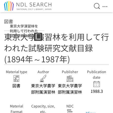
Open Se
Ope
Jump to main content
図書
東京大学演習林を
利用して行われた
東京大学演習林を利用して行
試験研究文献目録
(1894年～1987
われた試験研究文献目録
年)
(1894年～1987年)
Material type
Author
Publisher
Publication
date
図書
東京大学農学
東京大学農学
1988.3
部附属演習林
部附属演習林
Material
Capacity, size,
NDC
Format
etc.