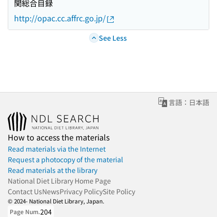
関総合目録
http://opac.cc.affrc.go.jp/
See Less
言語：日本語
How to access the materials
Read materials via the Internet
Request a photocopy of the material
Read materials at the library
National Diet Library Home Page
Contact Us
News
Privacy Policy
Site Policy
© 2024- National Diet Library, Japan.
204
Page Num.