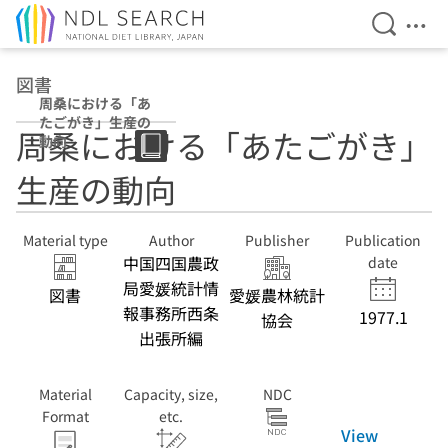
Open Se
Ope
Jump to main content
図書
周桑における「あ
たごがき」生産の
周桑における「あたごがき」
動向
生産の動向
Material type
Author
Publisher
Publication
中国四国農政
date
局愛媛統計情
図書
愛媛農林統計
報事務所西条
1977.1
協会
出張所編
Material
Capacity, size,
NDC
Format
etc.
View