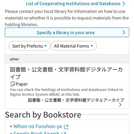
List of Cooperating Institutions and Databases
Please contact your local library for information on how to use
materials or whether it is possible to request materials from the
holding libraries.
Specify a library in your area
other
図書館・公文書館・文学資料館デジタルアーカ
イブ
Paper
You can check the holdings of institutions and databases linked to
Digital Archive System ADEAC at this link.
図書館・公文書館・文学資料館デジタルアーカイブ
Search by Bookstore
Nihon no Furuhon-ya
Google Book Search