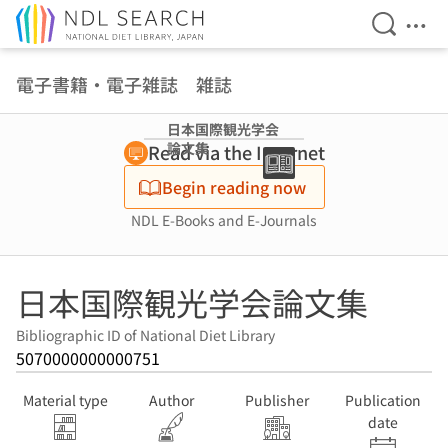
Open Se
Ope
Jump to main content
電子書籍・電子雑誌 雑誌
日本国際観光学会
論文集
Read via the Internet
Begin reading now
NDL E-Books and E-Journals
日本国際観光学会論文集
Bibliographic ID of National Diet Library
5070000000000751
Material type
Author
Publisher
Publication
date