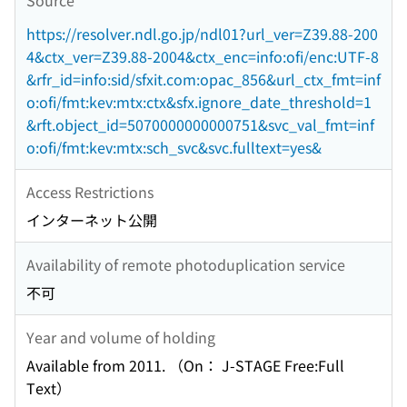
https://resolver.ndl.go.jp/ndl01?url_ver=Z39.88-200
4&ctx_ver=Z39.88-2004&ctx_enc=info:ofi/enc:UTF-8
&rfr_id=info:sid/sfxit.com:opac_856&url_ctx_fmt=inf
o:ofi/fmt:kev:mtx:ctx&sfx.ignore_date_threshold=1
&rft.object_id=5070000000000751&svc_val_fmt=inf
o:ofi/fmt:kev:mtx:sch_svc&svc.fulltext=yes&
Access Restrictions
インターネット公開
Availability of remote photoduplication service
不可
Year and volume of holding
Available from 2011. （On： J-STAGE Free:Full
Text）