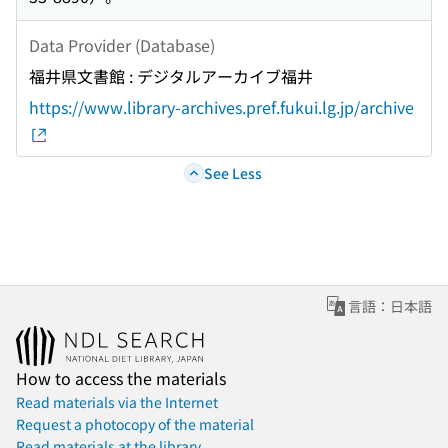
Data Provider (Database)
福井県文書館 : デジタルアーカイブ福井
https://www.library-archives.pref.fukui.lg.jp/archive
See Less
言語：日本語
How to access the materials
Read materials via the Internet
Request a photocopy of the material
Read materials at the library