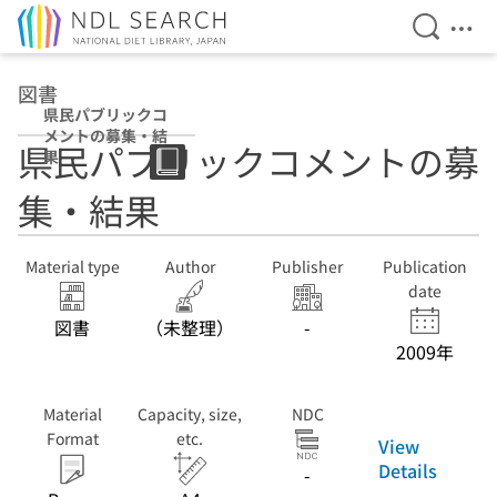
Open Se
Ope
Jump to main content
図書
県民パブリックコ
メントの募集・結
県民パブリックコメントの募
果
集・結果
Material type
Author
Publisher
Publication
date
図書
（未整理）
-
2009年
Material
Capacity, size,
NDC
Format
etc.
View
Details
-