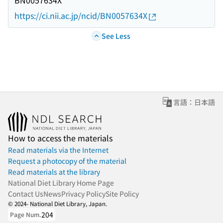
BN0057634X
https://ci.nii.ac.jp/ncid/BN0057634X
See Less
言語：日本語
How to access the materials
Read materials via the Internet
Request a photocopy of the material
Read materials at the library
National Diet Library Home Page
Contact Us
News
Privacy Policy
Site Policy
© 2024- National Diet Library, Japan.
204
Page Num.