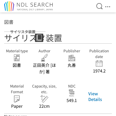
Open Se
Ope
Jump to main content
図書
サイリスタ装置
サイリスタ装置
Material type
Author
Publisher
Publication
date
図書
正田英介 [ほ
丸善
1974.2
か] 著
Material
Capacity, size,
NDC
Format
etc.
View
Details
549.1
Paper
22cm