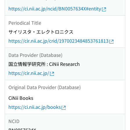
https://ci.nii.ac.jp/ncid/BN0057634X#entity
Periodical Title
サイリスタ・エレクトロニクス
https://cir.nii.ac.jp/crid/1970023484853761813
Data Provider (Database)
国立情報学研究所 : CiNii Research
https://cir.nii.ac.jp/
Original Data Provider (Database)
CiNii Books
https://ci.nii.ac.jp/books
NCID