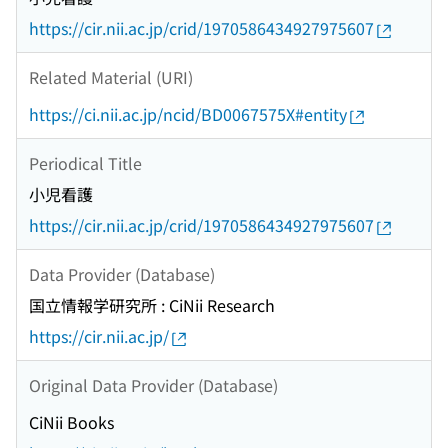
https://cir.nii.ac.jp/crid/1970586434927975607
Related Material (URI)
https://ci.nii.ac.jp/ncid/BD0067575X#entity
Periodical Title
小児看護
https://cir.nii.ac.jp/crid/1970586434927975607
Data Provider (Database)
国立情報学研究所 : CiNii Research
https://cir.nii.ac.jp/
Original Data Provider (Database)
CiNii Books