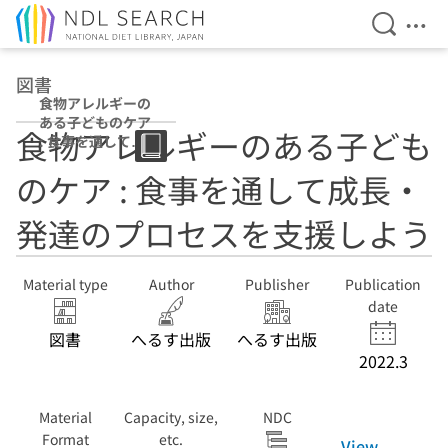
Open Se
Ope
Jump to main content
図書
食物アレルギーの
ある子どものケア
食物アレルギーのある子ども
: 食事を通して成
長・発達のプロセ
のケア : 食事を通して成長・
スを支援しよう
発達のプロセスを支援しよう
Material type
Author
Publisher
Publication
date
図書
へるす出版
へるす出版
2022.3
Material
Capacity, size,
NDC
Format
etc.
View