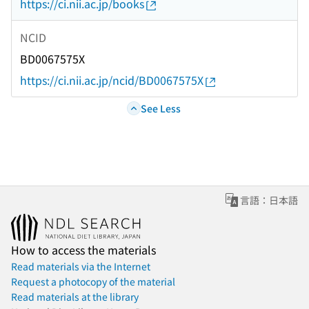
https://ci.nii.ac.jp/books
NCID
BD0067575X
https://ci.nii.ac.jp/ncid/BD0067575X
See Less
言語：日本語
How to access the materials
Read materials via the Internet
Request a photocopy of the material
Read materials at the library