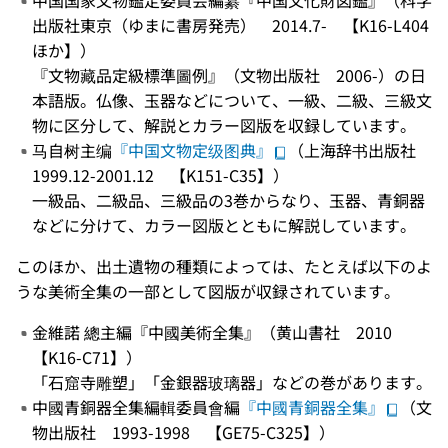
中国国家文物鑑定委員会編纂『中国文化財図鑑』（科学
出版社東京（ゆまに書房発売） 2014.7- 【K16-L404
ほか】）
『文物藏品定級標準圖例』（文物出版社 2006-）の日
本語版。仏像、玉器などについて、一級、二級、三級文
物に区分して、解説とカラー図版を収録しています。
马自树主编
『中国文物定级图典』
（上海辞书出版社
1999.12-2001.12 【K151-C35】）
一級品、二級品、三級品の3巻からなり、玉器、青銅器
などに分けて、カラー図版とともに解説しています。
このほか、出土遺物の種類によっては、たとえば以下のよ
うな美術全集の一部として図版が収録されています。
金維諾 總主編『中國美術全集』（黄山書社 2010
【K16-C71】）
「石窟寺雕塑」「金銀器玻璃器」などの巻があります。
中國青銅器全集編輯委員會編
『中國青銅器全集』
（文
物出版社 1993-1998 【GE75-C325】）