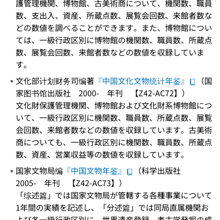
護管理機関、博物館、古美術商について、機関数、職員
数、支出入、資産、所蔵点数、展覧会回数、来館者数な
どの数値を調べることができます。また、博物館につい
ては、一級行政区別に博物館の機関数、職員数、所蔵点
数、展覧会回数、来館者数などの数値を収録していま
す。
文化部计划财务司编著
『中国文化文物统计年鉴』
（国
家图书馆出版社 2000- 年刊 【Z42-AC72】）
文化財保護管理機関、博物館および文化財系博物館につ
いて、一級行政区別に機関数、職員数、所蔵点数、展覧
会回数、来館者数などの数値を収録しています。古美術
商についても、一級行政区別に機関数、職員数、所蔵点
数、資産、営業収益等の数値を収録しています。
国家文物局编
『中国文物年鉴』
（科学出版社
2005- 年刊 【Z42-AC73】）
「综述篇」では国家文物局が管轄する各種事業について
1年間の実績を記述し、「分述篇」では同局直属機関お
よび各一級行政区別に、世界遺産登録、考古学発掘の成