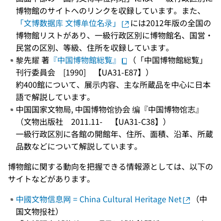
博物館のサイトへのリンクを収録しています。また、
「文博数据库 文博单位名录」
には2012年版の全国の
博物館リストがあり、一級行政区別に博物館名、国営・
民営の区別、等級、住所を収録しています。
黎先耀 著
『中国博物館総覧』
（「中国博物館総覧」
刊行委員会 [1990] 【UA31-E87】）
約400館について、展示内容、主な所蔵品を中心に日本
語で解説しています。
中国国家文物局, 中国博物馆协会 编『中国博物馆志』
（文物出版社 2011.11- 【UA31-C38】）
一級行政区別に各館の開館年、住所、面積、沿革、所蔵
品数などについて解説しています。
博物館に関する動向を把握できる情報源としては、以下の
サイトなどがあります。
中國文物信息网 = China Cultural Heritage Net
（中
国文物报社）