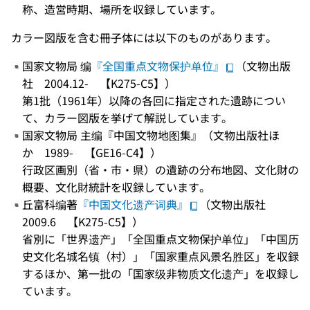
称、造営時期、場所を収録しています。
カラー図版を含む冊子体には以下のものがあります。
国家文物局 编
『全国重点文物保护单位』
（文物出版
社 2004.12- 【K275-C5】）
第1批（1961年）以降の各回に指定された遺跡につい
て、カラー図版を挙げて解説しています。
国家文物局 主编『中国文物地图集』（文物出版社ほ
か 1989- 【GE16-C4】）
行政区画別（省・市・県）の遺跡の分布地図、文化財の
概要、文化財統計を収録しています。
丘富科编著
『中国文化遗产词典』
（文物出版社
2009.6 【K275-C5】）
省別に「世界遗产」「全国重点文物保护单位」「中国历
史文化名城名镇（村）」「国家重点风景名胜区」を収録
するほか、第一批の「国家级非物质文化遗产」を収録し
ています。