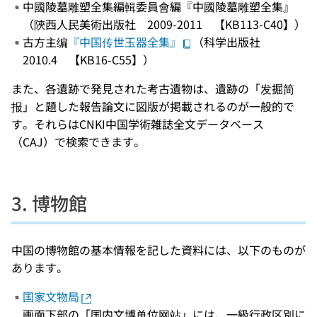
中國陵墓雕塑全集編輯委員會編『中國陵墓雕塑全集』
（陝西人民美術出版社 2009-2011 【KB113-C40】）
古方主编
『中国传世玉器全集』
（科学出版社
2010.4 【KB16-C55】）
また、各遺跡で発見された考古遺物は、遺跡の「发掘简
报」と題した報告論文に図版が掲載されるのが一般的で
す。それらはCNKI中国学術雑誌全文データベース
（CAJ）で検索できます。
3. 博物館
中国の博物館の基本情報を記した資料には、以下のものが
あります。
国家文物局
画面下部の「国内文博单位网站」には、一級行政区別に