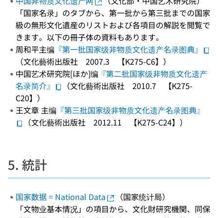
中国非物质文化遗产网
（文化部・中国艺术研究院）
「国家名录」のタブから、第一批から第三批までの国家
級の無形文化遺産のリストおよび各項目の解説を閲覧で
きます。以下の冊子体の資料もあります。
周和平主编
『第一批国家级非物质文化遗产名录图典』
（文化藝術出版社 2007.3 【K275-C6】）
中国艺术研究院[ほか]编
『第二批国家级非物质文化遗产
名录简介』
（文化藝術出版社 2010.7 【K275-
C20】）
王文章 主编
『第三批国家级非物质文化遗产名录图典』
（文化藝術出版社 2012.11 【K275-C24】）
5. 統計
国家数据 = National Data
（国家统计局）
「文物业基本情况」の項目から、文化財研究機関、同保