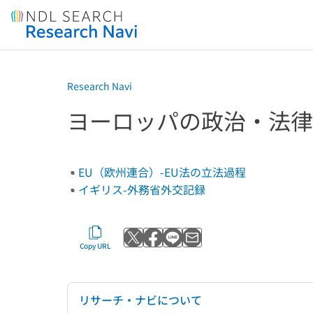
Jump to main content
Research Navi
ヨーロッパの政治・法律
EU（欧州連合）-EU法の立法過程
イギリス-外務省外交記録
Post to X
Share with Facebook
Send with LINE
Send by email
Copy URL
リサーチ・ナビについて