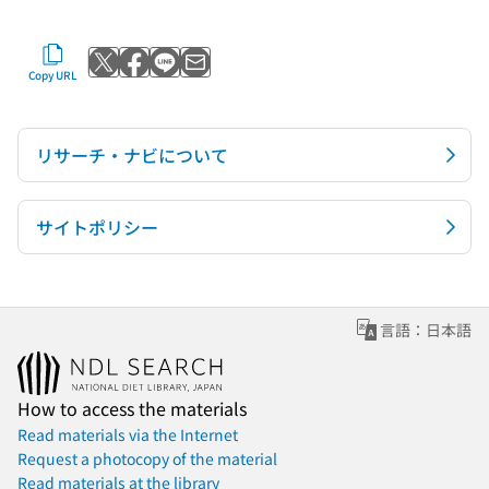
Post to X
Share with Facebook
Send with LINE
Send by email
Copy URL
リサーチ・ナビについて
サイトポリシー
言語：日本語
How to access the materials
Read materials via the Internet
Request a photocopy of the material
Read materials at the library