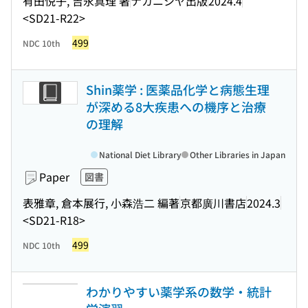
有田悦子, 吉永真理 著
ナカニシヤ出版
2024.4
<SD21-R22>
499
NDC 10th
Shin薬学 : 医薬品化学と病態生理
が深める8大疾患への機序と治療
の理解
National Diet Library
Other Libraries in Japan
Paper
図書
表雅章, 倉本展行, 小森浩二 編著
京都廣川書店
2024.3
<SD21-R18>
499
NDC 10th
わかりやすい薬学系の数学・統計