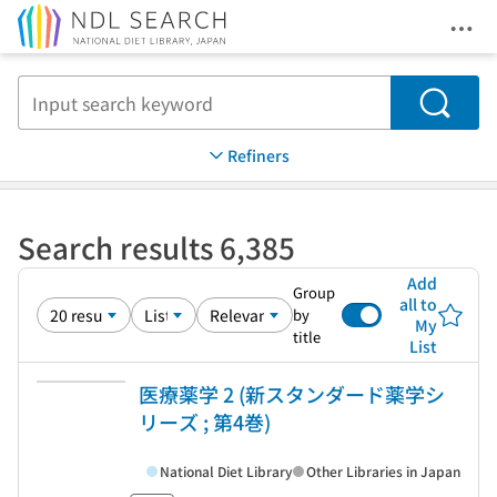
Ope
Jump to main content
Search
Refiners
Search results 6,385
Add
Group
all to
by
My
title
List
医療薬学 2 (新スタンダード薬学シ
リーズ ; 第4巻)
National Diet Library
Other Libraries in Japan