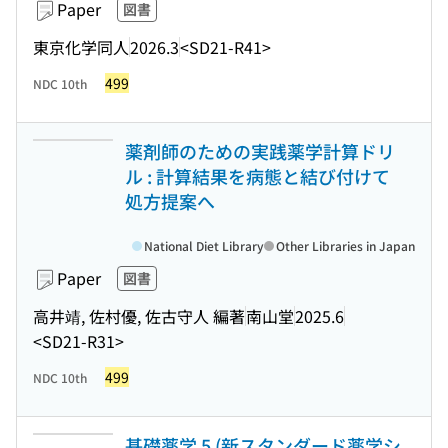
Paper
図書
東京化学同人
2026.3
<SD21-R41>
499
NDC 10th
薬剤師のための実践薬学計算ドリ
ル : 計算結果を病態と結び付けて
処方提案へ
National Diet Library
Other Libraries in Japan
Paper
図書
高井靖, 佐村優, 佐古守人 編著
南山堂
2025.6
<SD21-R31>
499
NDC 10th
基礎薬学 5 (新スタンダード薬学シ