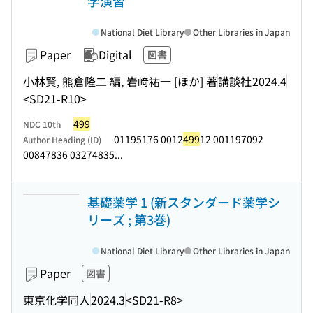
学演習
National Diet Library
Other Libraries in Japan
Paper
Digital
図書
小林賢, 熊倉隆二 編, 岩﨑祐一 [ほか] 著
講談社
2024.4
<SD21-R10>
499
NDC 10th
01195176 0012
499
12 001197092
Author Heading (ID)
00847836 03274835...
基礎薬学 1 (新スタンダード薬学シ
リーズ ; 第3巻)
National Diet Library
Other Libraries in Japan
Paper
図書
東京化学同人
2024.3
<SD21-R8>