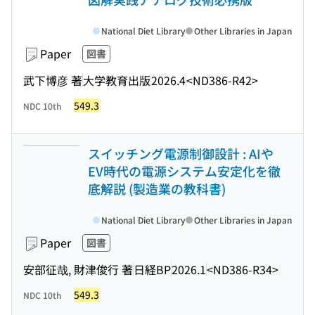
National Diet Library
Other Libraries in Japan
Paper
図書
武下博彦 著
大学教育出版
2026.4
<ND386-R42>
549.3
NDC 10th
スイッチング電源制御設計 : AIや
EV時代の電源システム安定化を徹
底解説 (製造業の教科書)
National Diet Library
Other Libraries in Japan
Paper
図書
安部征哉, 財津俊行 著
日経BP
2026.1
<ND386-R34>
549.3
NDC 10th