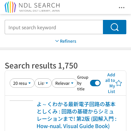
Ope
Jump to main content
Search
Refiners
Search results 1,750
Add
Group
all to
by
My
title
List
よ～くわかる最新電子回路の基本
としくみ : 回路の基礎からシミュ
レーションまで! 第2版 (図解入門 :
How-nual. Visual Guide Book)