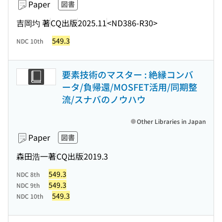
Paper
図書
吉岡圴 著
CQ出版
2025.11
<ND386-R30>
549.3
NDC 10th
要素技術のマスター : 絶縁コンバ
ータ/負帰還/MOSFET活用/同期整
流/スナバのノウハウ
Other Libraries in Japan
Paper
図書
森田浩一著
CQ出版
2019.3
549.3
NDC 8th
549.3
NDC 9th
549.3
NDC 10th