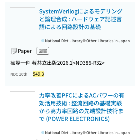
SystemVerilogによるモデリング
と論理合成 : ハードウェア記述言
語による回路設計の基礎
National Diet Library
Other Libraries in Japan
Paper
図書
篠塚一也 著
共立出版
2026.1
<ND386-R32>
549.3
NDC 10th
力率改善PFCによるACパワーの有
効活用技術 : 整流回路の基礎実験
から高力率回路の先端設計技術ま
で (POWER ELECTRONICS)
National Diet Library
Other Libraries in Japan