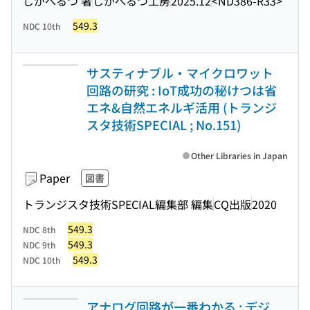
じがへるつ 著
じがへるつ工房
2025.12
<ND386-R33>
549.3
NDC 10th
サスティナブル・マイクロワット
回路の研究 : IoT成功の秘けつは省
エネ&自然エネルギ活用 (トランジ
スタ技術SPECIAL ; No.151)
Other Libraries in Japan
Paper
図書
トランジスタ技術SPECIAL編集部 編集
CQ出版
2020
549.3
NDC 8th
549.3
NDC 9th
549.3
NDC 10th
アナログ回路が一番わかる : デジ