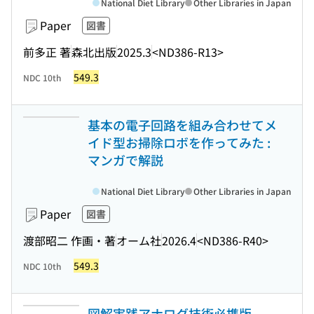
National Diet Library
Other Libraries in Japan
Paper
図書
前多正 著
森北出版
2025.3
<ND386-R13>
549.3
NDC 10th
基本の電子回路を組み合わせてメ
イド型お掃除ロボを作ってみた :
マンガで解説
National Diet Library
Other Libraries in Japan
Paper
図書
渡部昭二 作画・著
オーム社
2026.4
<ND386-R40>
549.3
NDC 10th
図解実践アナログ技術必携版