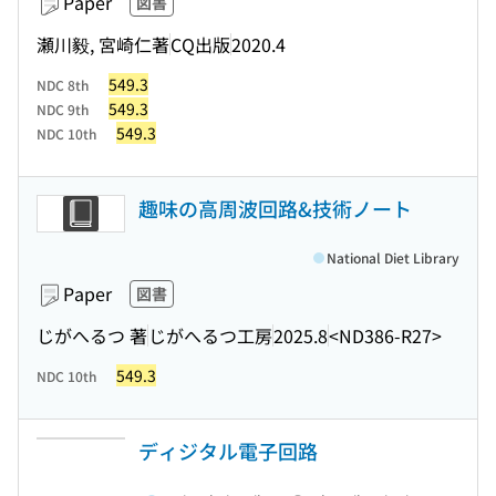
Paper
図書
瀬川毅, 宮崎仁著
CQ出版
2020.4
549.3
NDC 8th
549.3
NDC 9th
549.3
NDC 10th
趣味の高周波回路&技術ノート
National Diet Library
Paper
図書
じがへるつ 著
じがへるつ工房
2025.8
<ND386-R27>
549.3
NDC 10th
ディジタル電子回路