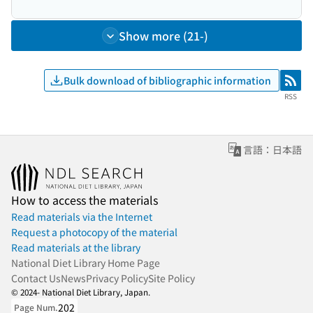
Show more (21-)
Bulk download of bibliographic information
RSS
RSS
言語：日本語
How to access the materials
Read materials via the Internet
Request a photocopy of the material
Read materials at the library
National Diet Library Home Page
Contact Us
News
Privacy Policy
Site Policy
© 2024- National Diet Library, Japan.
202
Page Num.