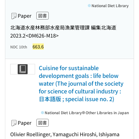
National Diet Library
Paper
図書
北海道水産林務部水産局漁業管理課 編集
北海道
2023.2
<DM626-M18>
663.6
NDC 10th
Cuisine for sustainable
development goals : life below
water (The journal of the society
for science of cultural industry :
日本語版 ; special issue no. 2)
National Diet Library
Other Libraries in Japan
Paper
図書
Olivier Roellinger, Yamaguchi Hiroshi, Ishiyama