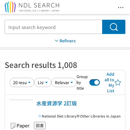
Ope
Jump to main content
Search
Refiners
Search results 1,008
Add
Group
all to
by
My
title
List
水産資源学 2訂版
National Diet Library
Other Libraries in Japan
Paper
図書