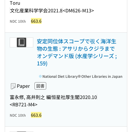
Toru
文化産業科学学会
2021.8
<DM626-M13>
663.6
NDC 10th
安定同位体スコープで覗く海洋生
物の生態 : アサリからクジラまで
オンデマンド版 (水産学シリーズ ;
159)
National Diet Library
Other Libraries in Japan
Paper
図書
富永修, 高井則之 編
恒星社厚生閣
2020.10
<RB721-M4>
663.6
NDC 10th