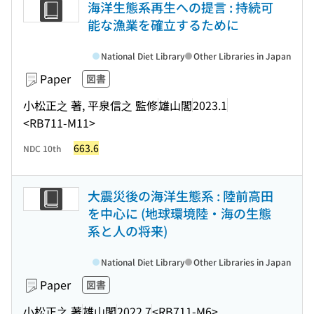
海洋生態系再生への提言 : 持続可
能な漁業を確立するために
National Diet Library
Other Libraries in Japan
Paper
図書
小松正之 著, 平泉信之 監修
雄山閣
2023.1
<RB711-M11>
663.6
NDC 10th
大震災後の海洋生態系 : 陸前高田
を中心に (地球環境陸・海の生態
系と人の将来)
National Diet Library
Other Libraries in Japan
Paper
図書
小松正之 著
雄山閣
2022.7
<RB711-M6>