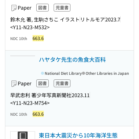
Paper
図書
児童書
鈴木允 著, 生駒さちこ イラスト
リトルモア
2023.7
<Y11-N23-M532>
663.6
NDC 10th
ハヤタケ先生の魚食大百科
National Diet Library
Other Libraries in Japan
Paper
図書
児童書
早武忠利 著
少年写真新聞社
2023.11
<Y11-N23-M754>
663.6
NDC 10th
東日本大震災から10年海洋生態