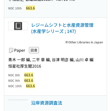
663.6
NDC 10th
レジームシフトと水産資源管理
(水産学シリーズ ; 147)
Other Libraries in Japan
Paper
図書
青木 一郎 編, 二平 章 編, 谷津 明彦 編, 山川 卓 編
恒星社厚生閣
2016
663.6
NDC 8th
663.6
NDC 9th
663.6
NDC 10th
沿岸資源調査法