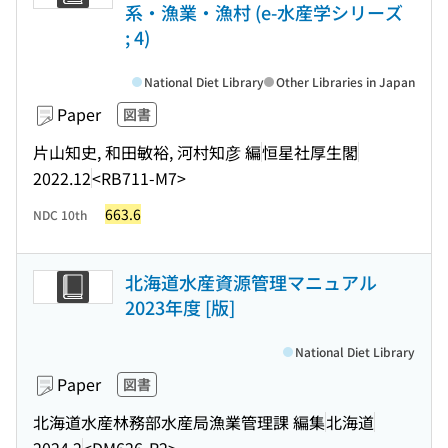
系・漁業・漁村 (e-水産学シリーズ
; 4)
National Diet Library
Other Libraries in Japan
Paper
図書
片山知史, 和田敏裕, 河村知彦 編
恒星社厚生閣
2022.12
<RB711-M7>
663.6
NDC 10th
北海道水産資源管理マニュアル
2023年度 [版]
National Diet Library
Paper
図書
北海道水産林務部水産局漁業管理課 編集
北海道
2024.2
<DM626-R2>