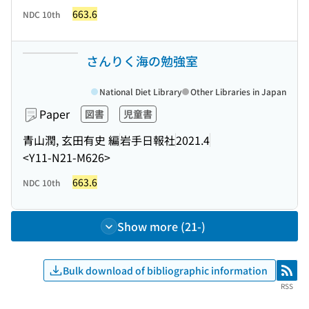
663.6
NDC 10th
さんりく海の勉強室
National Diet Library
Other Libraries in Japan
Paper
図書
児童書
青山潤, 玄田有史 編
岩手日報社
2021.4
<Y11-N21-M626>
663.6
NDC 10th
Show more (21-)
Bulk download of bibliographic information
RSS
RSS