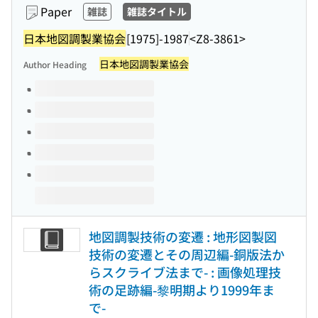
Paper
雑誌
雑誌タイトル
日本地図調製業協会
[1975]-1987
<Z8-3861>
日本地図調製業協会
Author Heading
Volumes of this title
地図調製技術の変遷 : 地形図製図
技術の変遷とその周辺編-銅版法か
らスクライブ法まで- : 画像処理技
術の足跡編-黎明期より1999年ま
で-