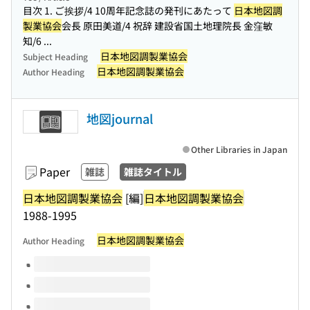
目次 1. ご挨拶/4 10周年記念誌の発刊にあたって
日本地図調
製業協会
会長 原田美道/4 祝辞 建設省国土地理院長 金窪敏
知/6 ...
日本地図調製業協会
Subject Heading
日本地図調製業協会
Author Heading
地図journal
Other Libraries in Japan
Paper
雑誌
雑誌タイトル
日本地図調製業協会
[編]
日本地図調製業協会
1988-1995
日本地図調製業協会
Author Heading
Volumes of this title