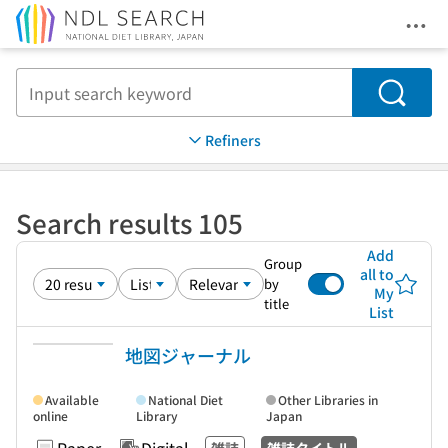
Ope
Jump to main content
Search
Refiners
Search results 105
Add
Group
all to
by
My
title
List
地図ジャーナル
Available
National Diet
Other Libraries in
online
Library
Japan