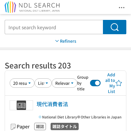
Ope
Jump to main content
Search
Refiners
Search results 203
Add
Group
all to
by
My
title
List
現代消費者法
National Diet Library
Other Libraries in Japan
Paper
雑誌
雑誌タイトル