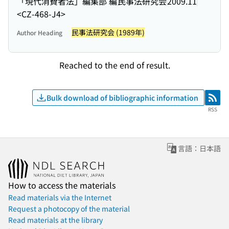
「現代消費者法」編集部 編
民事法研究会
2009.11
<CZ-468-J4>
民事法研究会 (1989年)
Author Heading
Reached to the end of result.
Bulk download of bibliographic information
RSS
RSS
言語：日本語
How to access the materials
Read materials via the Internet
Request a photocopy of the material
Read materials at the library