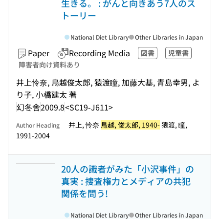
生きる。 : がんと向きあう7人のス
トーリー
National Diet Library
Other Libraries in Japan
Paper
Recording Media
図書
児童書
障害者向け資料あり
井上怜奈, 鳥越俊太郎, 猿渡瞳, 加藤大基, 青島幸男, よ
り子, 小橋建太 著
幻冬舎
2009.8
<SC19-J611>
井上, 怜奈
鳥越, 俊太郎, 1940-
猿渡, 瞳,
Author Heading
1991-2004
20人の識者がみた「小沢事件」の
真実 : 捜査権力とメディアの共犯
関係を問う!
National Diet Library
Other Libraries in Japan