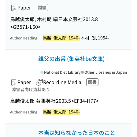
Paper
図書
鳥越俊太郎, 木村朗 編
日本文芸社
2013.8
<GB571-L60>
鳥越, 俊太郎, 1940-
木村, 朗, 1954-
Author Heading
親父の出番 (集英社be文庫)
National Diet Library
Other Libraries in Japan
Paper
Recording Media
図書
障害者向け資料あり
鳥越俊太郎 著
集英社
2003.5
<EF34-H77>
鳥越, 俊太郎, 1940-
Author Heading
本当は知らなかった日本のこと