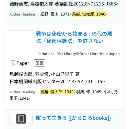
細野豪志, 鳥越俊太郎 著
講談社
2012.8
<DL213-J363>
細野, 豪志, 1971-
鳥越, 俊太郎, 1940-
Author Heading
戦争は秘密から始まる : 稀代の悪
法「秘密保護法」を許さない
National Diet Library
Other Libraries in Japan
Paper
図書
鳥越俊太郎, 羽柴修, 小山乃里子 著
日本機関紙出版センター
2014.4
<AZ-731-L15>
鳥越, 俊太郎, 1940-
羽柴, 修, 1949- 小山, 乃
Author Heading
里子, 1941-
眠って生きろ ([からころbooks])