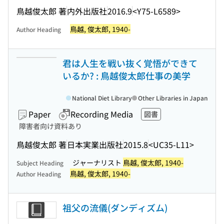
鳥越俊太郎 著
内外出版社
2016.9
<Y75-L6589>
鳥越, 俊太郎, 1940-
Author Heading
君は人生を戦い抜く覚悟ができて
いるか? : 鳥越俊太郎仕事の美学
National Diet Library
Other Libraries in Japan
Paper
Recording Media
図書
障害者向け資料あり
鳥越俊太郎 著
日本実業出版社
2015.8
<UC35-L11>
ジャーナリスト
鳥越, 俊太郎, 1940-
Subject Heading
鳥越, 俊太郎, 1940-
Author Heading
祖父の流儀(ダンディズム)