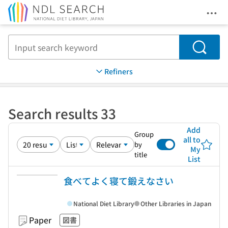
Ope
Jump to main content
Search
Refiners
Search results 33
Add
Group
all to
by
My
title
List
食べてよく寝て鍛えなさい
National Diet Library
Other Libraries in Japan
Paper
図書