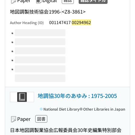
Paper
Digital
雑誌
雑誌タイトル
地図調製技術協会
1996-
<Z8-3861>
001147417
00294962
Author Heading (ID)
Volumes of this title
地調協30年のあゆみ : 1975-2005
National Diet Library
Other Libraries in Japan
Paper
図書
日本地図調製業協会広報委員会30年史編集特別部会