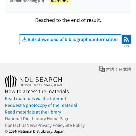
00294962
Author Heading (ID)
Reached to the end of result.
Bulk download of bibliographic information
RSS
RSS
言語：日本語
How to access the materials
Read materials via the Internet
Request a photocopy of the material
Read materials at the library
National Diet Library Home Page
Contact Us
News
Privacy Policy
Site Policy
© 2024- National Diet Library, Japan.