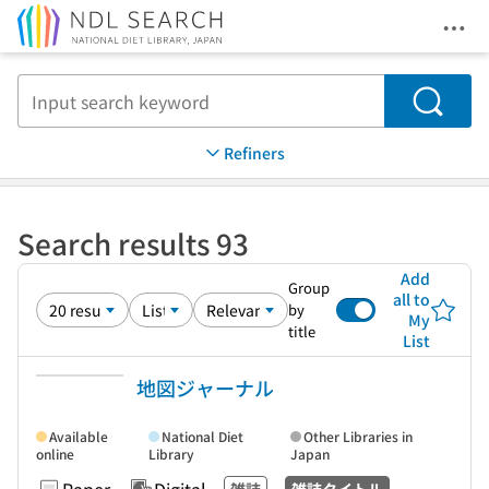
Ope
Jump to main content
Search
Refiners
Search results 93
Add
Group
all to
by
My
title
List
地図ジャーナル
Available
National Diet
Other Libraries in
online
Library
Japan