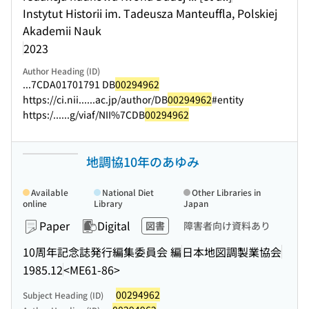
Instytut Historii im. Tadeusza Manteuffla, Polskiej
Akademii Nauk
2023
Author Heading (ID)
...7CDA01701791 DB
00294962
https://ci.nii...
...ac.jp/author/DB
00294962
#entity
https:/...
...g/viaf/NII%7CDB
00294962
地調協10年のあゆみ
Available
National Diet
Other Libraries in
online
Library
Japan
Paper
Digital
図書
障害者向け資料あり
10周年記念誌発行編集委員会 編
日本地図調製業協会
1985.12
<ME61-86>
00294962
Subject Heading (ID)