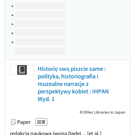
Volumes of this title
Historię swą piszcie same :
polityka, historiografia i
muzealne narracje z
perspektywy kobiet : IHPAN
Wyd. 1
Other Libraries in Japan
Paper
図書
redakcja naukowa Iwona Dadej ... [et al.]