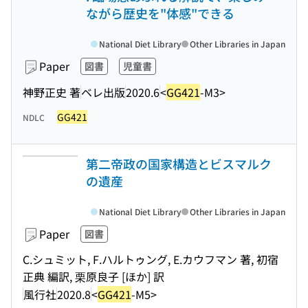
ながら歴史を"体感"できる
National Diet Library
Other Libraries in Japan
Paper
図書
児童書
神野正史 著
ベレ出版
2020.6
<
GG421
-M3>
GG421
NDLC
第二帝政の国家構造とビスマルク
の遺産
National Diet Library
Other Libraries in Japan
Paper
図書
C.シュミット, F.ハルトゥング, E.カウフマン 著, 初宿
正典 編訳, 栗原良子 [ほか] 訳
風行社
2020.8
<
GG421
-M5>