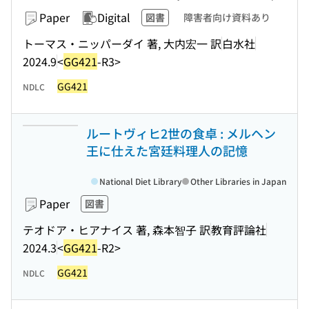
Paper
Digital
図書
障害者向け資料あり
トーマス・ニッパーダイ 著, 大内宏一 訳
白水社
2024.9
<
GG421
-R3>
GG421
NDLC
ルートヴィヒ2世の食卓 : メルヘン
王に仕えた宮廷料理人の記憶
National Diet Library
Other Libraries in Japan
Paper
図書
テオドア・ヒアナイス 著, 森本智子 訳
教育評論社
2024.3
<
GG421
-R2>
GG421
NDLC