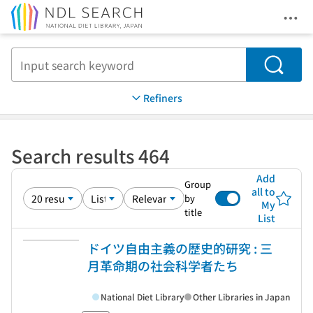
Ope
Jump to main content
Search
Refiners
Search results 464
Add
Group
all to
by
My
title
List
ドイツ自由主義の歴史的研究 : 三
月革命期の社会科学者たち
National Diet Library
Other Libraries in Japan