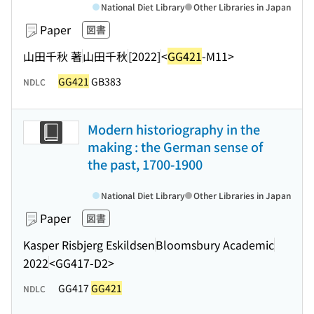
National Diet Library
Other Libraries in Japan
Paper
図書
山田千秋 著
山田千秋
[2022]
<
GG421
-M11>
GG421
GB383
NDLC
Modern historiography in the
making : the German sense of
the past, 1700-1900
National Diet Library
Other Libraries in Japan
Paper
図書
Kasper Risbjerg Eskildsen
Bloomsbury Academic
2022
<GG417-D2>
GG417
GG421
NDLC