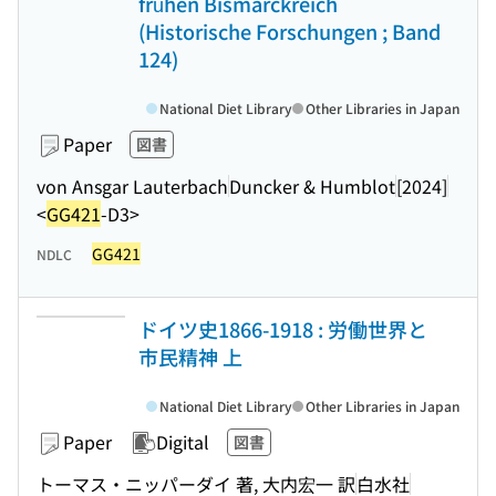
frühen Bismarckreich
(Historische Forschungen ; Band
124)
National Diet Library
Other Libraries in Japan
Paper
図書
von Ansgar Lauterbach
Duncker & Humblot
[2024]
<
GG421
-D3>
GG421
NDLC
ドイツ史1866-1918 : 労働世界と
市民精神 上
National Diet Library
Other Libraries in Japan
Paper
Digital
図書
トーマス・ニッパーダイ 著, 大内宏一 訳
白水社