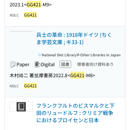
2023.1
<
GG421
-M9>
GG421
NDLC
兵士の革命 : 1918年ドイツ (ちく
ま学芸文庫 ; キ33-1)
National Diet Library
Other Libraries in Japan
Paper
Digital
図書
障害者向け資料あり
木村靖二 著
筑摩書房
2022.8
<
GG421
-M8>
GG421
NDLC
フランクフルトのビスマルクと下
田のリュードルフ : クリミア戦争
におけるプロイセンと日本