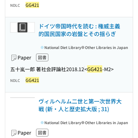
GG421
NDLC
ドイツ帝国時代を読む : 権威主義
的国民国家の岩盤とその揺らぎ
National Diet Library
Other Libraries in Japan
Paper
図書
五十嵐一郎 著
社会評論社
2018.12
<
GG421
-M2>
GG421
NDLC
ヴィルヘルム二世と第一次世界大
戦 (新・人と歴史拡大版 ; 31)
National Diet Library
Other Libraries in Japan
Paper
図書