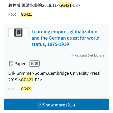
義井博 著
清水書院
2018.11
<
GG421
-L8>
GG421
NDLC
Learning empire : globalization
and the German quest for world
status, 1875-1919
National Diet Library
Paper
図書
Erik Grimmer-Solem.
Cambridge University Press
2019.
<
GG421
-D1>
GG421
NDLC
Show more (21-)