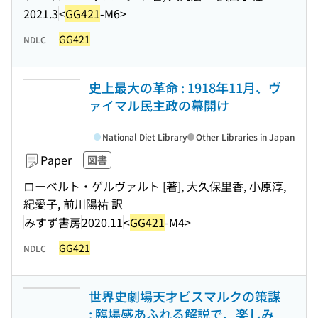
2021.3
<
GG421
-M6>
GG421
NDLC
史上最大の革命 : 1918年11月、ヴ
ァイマル民主政の幕開け
National Diet Library
Other Libraries in Japan
Paper
図書
ローベルト・ゲルヴァルト [著], 大久保里香, 小原淳,
紀愛子, 前川陽祐 訳
みすず書房
2020.11
<
GG421
-M4>
GG421
NDLC
世界史劇場天才ビスマルクの策謀
: 臨場感あふれる解説で、楽しみ