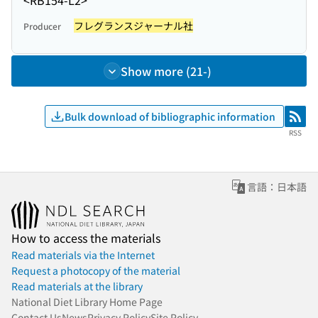
<RB154-L2>
フレグランスジャーナル社
Producer
Show more (21-)
Bulk download of bibliographic information
RSS
RSS
言語：日本語
How to access the materials
Read materials via the Internet
Request a photocopy of the material
Read materials at the library
National Diet Library Home Page
Contact Us
News
Privacy Policy
Site Policy