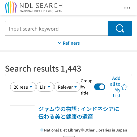
Ope
Jump to main content
Search
Refiners
Search results 1,443
Add
Group
all to
by
My
title
List
ジャムウの物語 : インドネシアに
伝わる美と健康の遺産
National Diet Library
Other Libraries in Japan