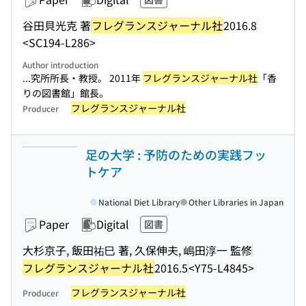
谷田貝光克 著
フレグランスジャーナル社
2016.8
<SC194-L286>
Author introduction
...究所所長・教授。 2011年
フレグランスジャーナル社
「香
りの図書館」館長。
フレグランスジャーナル社
Producer
足の大学 : 予防のための実践フッ
トケア
National Diet Library
Other Libraries in Japan
Paper
Digital
図書
大杉京子, 飯田祐巳 著, 久保伸夫, 嶋田淳一 監修
フレグランスジャーナル社
2016.5
<Y75-L4845>
フレグランスジャーナル社
Producer