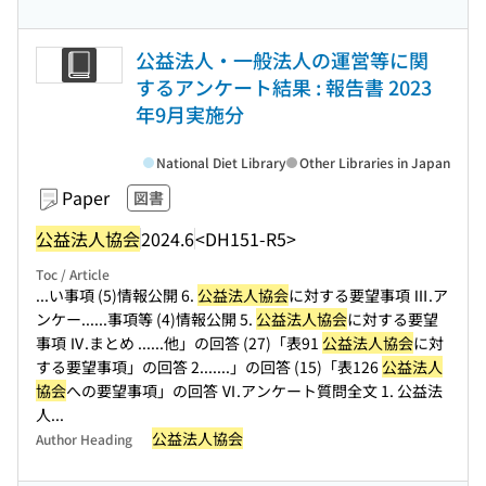
公益法人・一般法人の運営等に関
するアンケート結果 : 報告書 2023
年9月実施分
National Diet Library
Other Libraries in Japan
Paper
図書
公益法人協会
2024.6
<DH151-R5>
Toc / Article
...い事項 (5)情報公開 6.
公益法人協会
に対する要望事項 Ⅲ.ア
ンケー...
...事項等 (4)情報公開 5.
公益法人協会
に対する要望
事項 Ⅳ.まとめ ...
...他」の回答 (27)「表91
公益法人協会
に対
する要望事項」の回答 2....
...」の回答 (15)「表126
公益法人
協会
への要望事項」の回答 Ⅵ.アンケート質問全文 1. 公益法
人...
公益法人協会
Author Heading