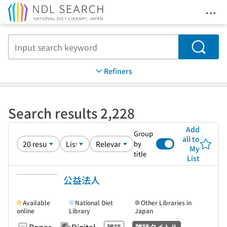
Ope
Jump to main content
Search
Refiners
Search results 2,228
Add
Group
all to
by
My
title
List
公益法人
Available
National Diet
Other Libraries in
online
Library
Japan