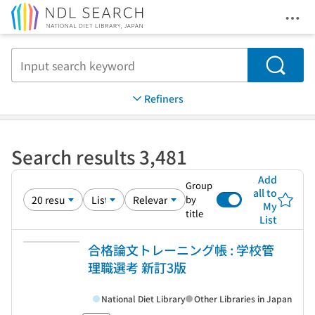
Ope
Jump to main content
Search
Refiners
Search results 3,481
Add
Group
all to
by
My
title
List
合格論文トレーニング帳 : 学校管
理職選考 新訂3版
National Diet Library
Other Libraries in Japan