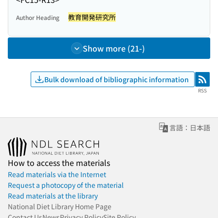
教育開発研究所
Author Heading
Show more (21-)
Bulk download of bibliographic information
RSS
RSS
言語：日本語
How to access the materials
Read materials via the Internet
Request a photocopy of the material
Read materials at the library
National Diet Library Home Page
Contact Us
News
Privacy Policy
Site Policy