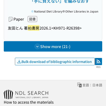
「手に負えない」を編みなおす
National Diet Library
Other Libraries in Japan
Paper
図書
友田とん 著
柏書房
2026.1
<KH971-R26398>
Show more (21-)
Bulk download of bibliographic information
RSS
RSS
言語：日本語
How to access the materials