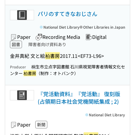
パリのすてきなおじさん
National Diet Library
Other Libraries in Japan
Paper
Recording Media
Digital
図書
障害者向け資料あり
金井真紀 文と絵
柏書房
2017.11
<EF73-L96>
桐生市立点字図書館 石川県視覚障害者情報文化セ
Producer
ンター
柏書房
（制作：オトバンク）
『党活動資料』『党活動』 復刻版
(占領期日本社会党機関紙集成 ; 2)
National Diet Library
Paper
新聞