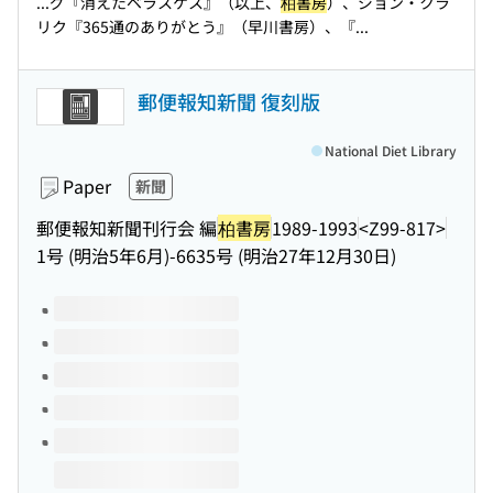
...グ『消えたベラスケス』（以上、
柏書房
）、ジョン・クラ
リク『365通のありがとう』（早川書房）、『...
郵便報知新聞 復刻版
National Diet Library
Paper
新聞
郵便報知新聞刊行会 編
柏書房
1989-1993
<Z99-817>
1号 (明治5年6月)-6635号 (明治27年12月30日)
Volumes of this title