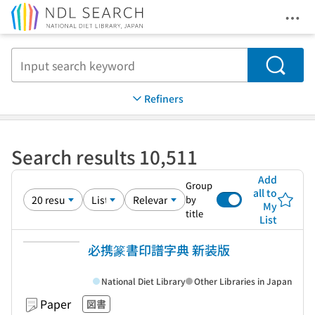
Ope
Jump to main content
Search
Refiners
Search results 10,511
Add
Group
all to
by
My
title
List
必携篆書印譜字典 新装版
National Diet Library
Other Libraries in Japan
Paper
図書