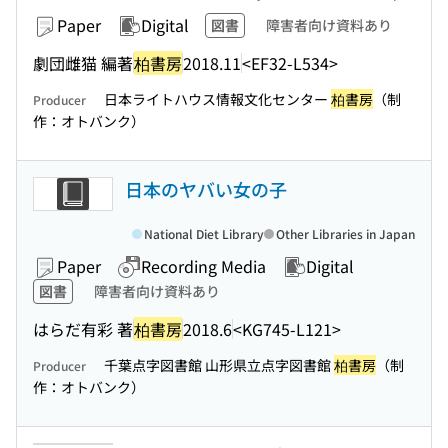
Paper
Digital
図書
障害者向け資料あり
劇団雌猫 編著
柏書房
2018.11
<EF32-L534>
日本ライトハウス情報文化センター
柏書房
（制
Producer
作：オトバンク）
日本のヤバい女の子
National Diet Library
Other Libraries in Japan
Paper
Recording Media
Digital
図書
障害者向け資料あり
はらだ有彩 著
柏書房
2018.6
<KG745-L121>
千葉点字図書館 山形県立点字図書館
柏書房
（制
Producer
作：オトバンク）