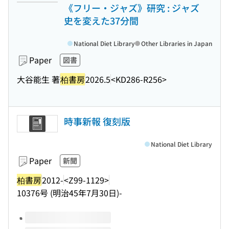
《フリー・ジャズ》研究 : ジャズ
史を変えた37分間
National Diet Library
Other Libraries in Japan
Paper
図書
大谷能生 著
柏書房
2026.5
<KD286-R256>
時事新報 復刻版
National Diet Library
Paper
新聞
柏書房
2012-
<Z99-1129>
10376号 (明治45年7月30日)-
Volumes of this title