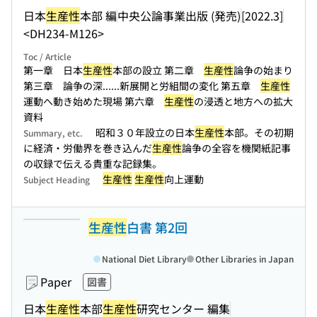
日本
生産性
本部 編
中央公論事業出版 (発売)
[2022.3]
<DH234-M126>
Toc / Article
第一章 日本
生産性
本部の設立 第二章
生産性
論争の始まり
第三章 論争の深...
...新展開と労組間の変化 第五章
生産性
運動へ動き始めた現場 第六章
生産性
の浸透と地方への拡大
資料
昭和３０年設立の日本
生産性
本部。その初期
Summary, etc.
に経済・労働界を巻き込んだ
生産性
論争の全容を機関紙記事
の収録で伝える貴重な記録集。
生産性
生産性
向上運動
Subject Heading
生産性
白書 第2回
National Diet Library
Other Libraries in Japan
Paper
図書
日本
生産性
本部
生産性
研究センター 編集