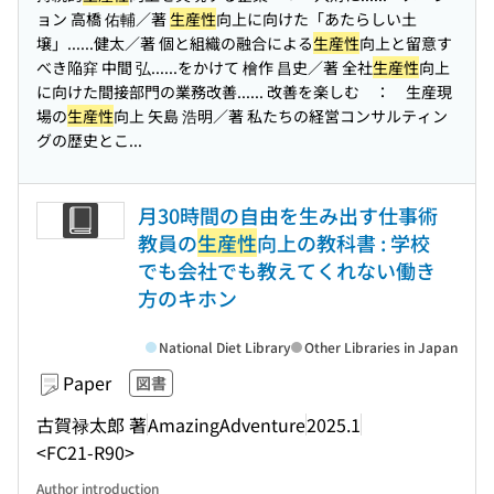
ョン 高橋 佑輔／著
生産性
向上に向けた「あたらしい土
壌」...
...健太／著 個と組織の融合による
生産性
向上と留意す
べき陥穽 中間 弘...
...をかけて 檜作 昌史／著 全社
生産性
向上
に向けた間接部門の業務改善...
... 改善を楽しむ ： 生産現
場の
生産性
向上 矢島 浩明／著 私たちの経営コンサルティン
グの歴史とこ...
月30時間の自由を生み出す仕事術
教員の
生産性
向上の教科書 : 学校
でも会社でも教えてくれない働き
方のキホン
National Diet Library
Other Libraries in Japan
Paper
図書
古賀禄太郎 著
AmazingAdventure
2025.1
<FC21-R90>
Author introduction