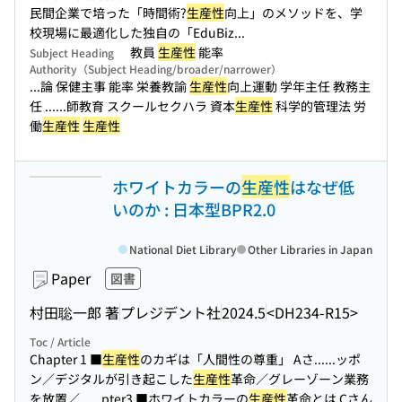
民間企業で培った「時間術?
生産性
向上」のメソッドを、学
校現場に最適化した独自の「EduBiz...
教員
生産性
能率
Subject Heading
Authority（Subject Heading/broader/narrower）
...論 保健主事 能率 栄養教諭
生産性
向上運動 学年主任 教務主
任 ...
...師教育 スクールセクハラ 資本
生産性
科学的管理法 労
働
生産性
生産性
ホワイトカラーの
生産性
はなぜ低
いのか : 日本型BPR2.0
National Diet Library
Other Libraries in Japan
Paper
図書
村田聡一郎 著
プレジデント社
2024.5
<DH234-R15>
Toc / Article
Chapter 1 ■
生産性
のカギは「人間性の尊重」 Aさ...
...ッポ
ン／デジタルが引き起こした
生産性
革命／グレーゾーン業務
を放置／...
...pter3 ■ホワイトカラーの
生産性
革命とは Cさん