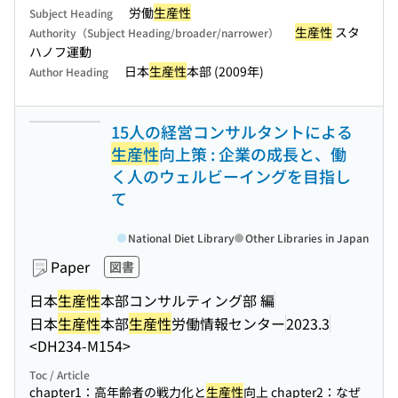
労働
生産性
Subject Heading
生産性
スタ
Authority（Subject Heading/broader/narrower）
ハノフ運動
日本
生産性
本部 (2009年)
Author Heading
15人の経営コンサルタントによる
生産性
向上策 : 企業の成長と、働
く人のウェルビーイングを目指し
て
National Diet Library
Other Libraries in Japan
Paper
図書
日本
生産性
本部コンサルティング部 編
日本
生産性
本部
生産性
労働情報センター
2023.3
<DH234-M154>
Toc / Article
chapter1：高年齢者の戦力化と
生産性
向上 chapter2：なぜ