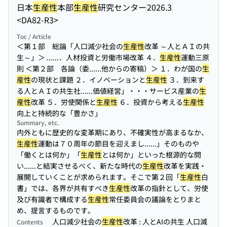
日本
生産性
本部
生産性
研究センター
2026.3
<DA82-R3>
Toc / Article
＜第１部 総論「人口減少社会の
生産性
改革 ～人とＡＩの共
生～」＞ ...
...．人材投資と労働市場改革 ４．
生産性
運動三原
則 ＜第２部 各論（委...
...他からの寄稿）＞ １．わが国の
生
産性
の現状と課題 ２．イノベーションと
生産性
３．到来す
る人とＡＩの共生社...
...価値経営」・・・サービス産業の
生
産性
改革 ５．労使関係と
生産性
６．投資から考える
生産性
向上と持続的な「豊かさ」
Summary, etc.
内外ともに歴史的な変革期にあり、不確実性が高まるなか、
生産性
運動は７０周年の節目を迎えまし...
...」そのものや
「働くとは何か」「
生産性
とは何か」といった根源的な問
い...
...と結実させるべく、新たな時代の
生産性
改革を実践・
展開していくことが求められます。そこで第２回「
生産性
白
書」では、各界が共有すべき
生産性
改革の指針として、労使
及び有識者で構成する
生産性
常任委員会の議論をとりまと
め、提言するものです。
人口減少社会の
生産性
改革 : 人とAIの共生 人口減
Contents