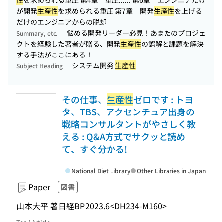
性
を求められる重圧 第4章 重圧...
... 第6章 エンジニアだけ
が開発
生産性
を求められる重圧 第7章 開発
生産性
を上げる
だけのエンジニアからの脱却
悩める開発リーダー必見！あまたのプロジェ
Summary, etc.
クトを経験した著者が贈る、開発
生産性
の誤解と課題を解決
する手法がここにある！
システム開発
生産性
Subject Heading
その仕事、
生産性
ゼロです : トヨ
タ、TBS、アクセンチュア出身の
戦略コンサルタントがやさしく教
える : Q&A方式でサクッと読め
て、すぐ分かる!
National Diet Library
Other Libraries in Japan
Paper
図書
山本大平 著
日経BP
2023.6
<DH234-M160>
Toc / Article