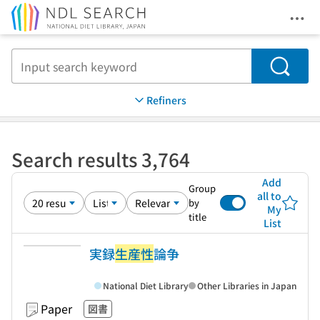
Ope
Jump to main content
Search
Refiners
Search results 3,764
Add
Group
all to
by
My
title
List
実録
生産性
論争
National Diet Library
Other Libraries in Japan
Paper
図書