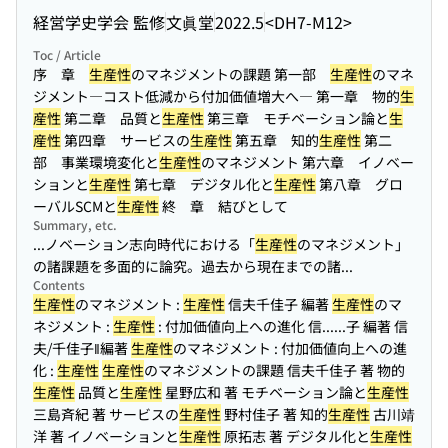
経営学史学会 監修
文眞堂
2022.5
<DH7-M12>
Toc / Article
序 章
生産性
のマネジメントの課題 第一部
生産性
のマネ
ジメント―コスト低減から付加価値増大へ― 第一章 物的
生
産性
第二章 品質と
生産性
第三章 モチベーション論と
生
産性
第四章 サービスの
生産性
第五章 知的
生産性
第二
部 事業環境変化と
生産性
のマネジメント 第六章 イノベー
ションと
生産性
第七章 デジタル化と
生産性
第八章 グロ
ーバルSCMと
生産性
終 章 結びとして
Summary, etc.
...ノベーション志向時代における「
生産性
のマネジメント」
の諸課題を多面的に論究。過去から現在までの諸...
Contents
生産性
のマネジメント :
生産性
信夫千佳子 編著
生産性
のマ
ネジメント :
生産性
: 付加価値向上への進化 信...
...子 編著 信
夫/千佳子‖編著
生産性
のマネジメント : 付加価値向上への進
化 :
生産性
生産性
のマネジメントの課題 信夫千佳子 著 物的
生産性
品質と
生産性
星野広和 著 モチベーション論と
生産性
三島斉紀 著 サービスの
生産性
野村佳子 著 知的
生産性
古川靖
洋 著 イノベーションと
生産性
原拓志 著 デジタル化と
生産性