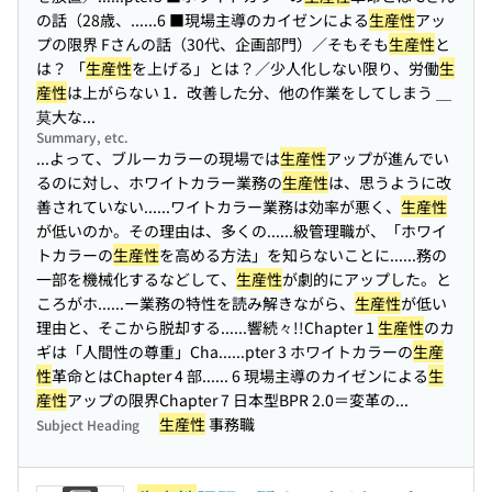
の話（28歳、...
...6 ■現場主導のカイゼンによる
生産性
アッ
プの限界 Fさんの話（30代、企画部門）／そもそも
生産性
と
は？ 「
生産性
を上げる」とは？／少人化しない限り、労働
生
産性
は上がらない 1．改善した分、他の作業をしてしまう ＿
莫大な...
Summary, etc.
...よって、ブルーカラーの現場では
生産性
アップが進んでい
るのに対し、ホワイトカラー業務の
生産性
は、思うように改
善されていない...
...ワイトカラー業務は効率が悪く、
生産性
が低いのか。その理由は、多くの...
...級管理職が、「ホワイ
トカラーの
生産性
を高める方法」を知らないことに...
...務の
一部を機械化するなどして、
生産性
が劇的にアップした。と
ころがホ...
...ー業務の特性を読み解きながら、
生産性
が低い
理由と、そこから脱却する...
...響続々!!Chapter 1
生産性
のカ
ギは「人間性の尊重」Cha...
...pter 3 ホワイトカラーの
生産
性
革命とはChapter 4 部...
... 6 現場主導のカイゼンによる
生
産性
アップの限界Chapter 7 日本型BPR 2.0＝変革の...
生産性
事務職
Subject Heading