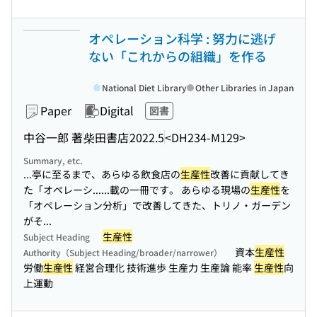
オペレーション科学 : 努力に逃げ
ない「これからの組織」を作る
National Diet Library
Other Libraries in Japan
Paper
Digital
図書
中谷一郎 著
柴田書店
2022.5
<DH234-M129>
Summary, etc.
...亭に至るまで、あらゆる飲食店の
生産性
改善に貢献してき
た「オペレーシ...
...載の一冊です。 あらゆる現場の
生産性
を
「オペレーション分析」で改善してきた、トリノ・ガーデン
がそ...
生産性
Subject Heading
資本
生産性
Authority（Subject Heading/broader/narrower）
労働
生産性
経営合理化 技術進歩 生産力 生産論 能率
生産性
向
上運動