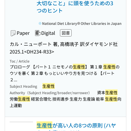
大切なこと」に頭を使うための3
つのヒント
National Diet Library
Other Libraries in Japan
Paper
Digital
図書
カル・ニューポート 著, 高橋璃子 訳
ダイヤモンド社
2025.1
<DH234-R33>
Toc / Article
プロローグ 【パート１ ニセモノの
生産性
】 第１章
生産性
の
ウソを暴く 第２章 もっといいやり方を見つける 【パート
２...
生産性
Subject Heading
資本
生産性
Authority（Subject Heading/broader/narrower）
労働
生産性
経営合理化 技術進歩 生産力 生産論 能率
生産性
向
上運動
生産性
が高い人の8つの原則 (ハヤ