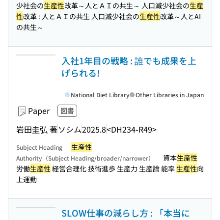
少社会の
生産性
改革～人とＡＩの共生～ 人口減少社会の
生産
性
改革 : 人とＡＩの共生 人口減少社会の
生産性
改革～人とAI
の共生～
入社1年目の戦略 : 誰でも成果を上
げられる!
National Diet Library
Other Libraries in Japan
Paper
図書
岩田圭弘 著
ソシム
2025.8
<DH234-R49>
生産性
Subject Heading
資本
生産性
Authority（Subject Heading/broader/narrower）
労働
生産性
経営合理化 技術進歩 生産力 生産論 能率
生産性
向
上運動
SLOW仕事の減らし方 : 「本当に