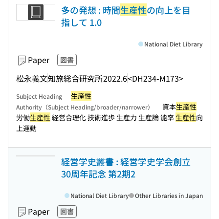
多の発想 : 時間
生産性
の向上を目
指して 1.0
National Diet Library
Paper
図書
松永義文
知旅総合研究所
2022.6
<DH234-M173>
生産性
Subject Heading
資本
生産性
Authority（Subject Heading/broader/narrower）
労働
生産性
経営合理化 技術進歩 生産力 生産論 能率
生産性
向
上運動
経営学史叢書 : 経営学史学会創立
30周年記念 第2期2
National Diet Library
Other Libraries in Japan
Paper
図書