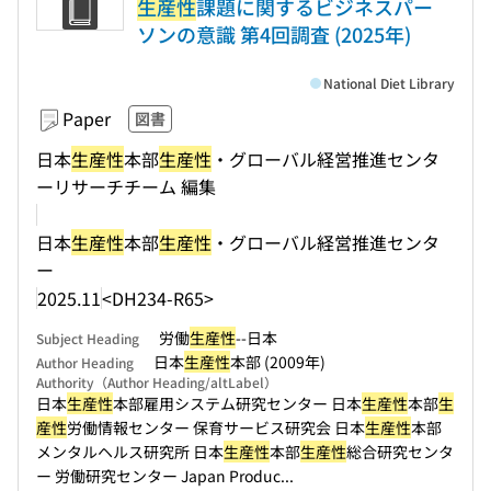
生産性
課題に関するビジネスパー
ソンの意識 第4回調査 (2025年)
National Diet Library
Paper
図書
日本
生産性
本部
生産性
・グローバル経営推進センタ
ーリサーチチーム 編集
日本
生産性
本部
生産性
・グローバル経営推進センタ
ー
2025.11
<DH234-R65>
労働
生産性
--日本
Subject Heading
日本
生産性
本部 (2009年)
Author Heading
Authority（Author Heading/altLabel）
日本
生産性
本部雇用システム研究センター 日本
生産性
本部
生
産性
労働情報センター 保育サービス研究会 日本
生産性
本部
メンタルヘルス研究所 日本
生産性
本部
生産性
総合研究センタ
ー 労働研究センター Japan Produc...