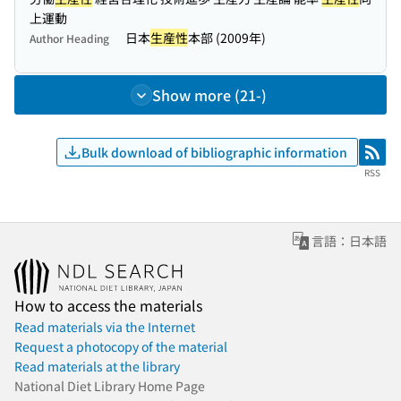
上運動
日本
生産性
本部 (2009年)
Author Heading
Show more (21-)
Bulk download of bibliographic information
RSS
RSS
言語：日本語
How to access the materials
Read materials via the Internet
Request a photocopy of the material
Read materials at the library
National Diet Library Home Page