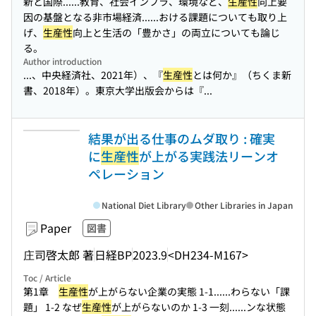
新と国際...
...教育、社会インフラ、環境など、
生産性
向上要
因の基盤となる非市場経済...
...おける課題についても取り上
げ、
生産性
向上と生活の「豊かさ」の両立についても論じ
る。
Author introduction
...、中央経済社、2021年）、『
生産性
とは何か』（ちくま新
書、2018年）。東京大学出版会からは『...
結果が出る仕事のムダ取り : 確実
に
生産性
が上がる実践法リーンオ
ペレーション
National Diet Library
Other Libraries in Japan
Paper
図書
庄司啓太郎 著
日経BP
2023.9
<DH234-M167>
Toc / Article
第1章
生産性
が上がらない企業の実態 1-1...
...わらない「課
題」 1-2 なぜ
生産性
が上がらないのか 1-3 一刻...
...ンな状態