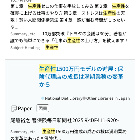
第１章
生産性
ゼロの仕事を手放してみる 第２章
生産性
を
確実に上げる仕事のやり方 第３章 ストレスは
生産性
の天
敵！賢い人間関係構築法 第４章 感が混む時間がもったい
な...
10万部突破『トヨタの会議は30分』著者が
Summary, etc.
誰でも簡単にできる「仕事の
生産性
の上げ方」を教えます！
生産性
Subject Heading
生産性
1500万円モデルの進展 : 保
険代理店の成長は満期業務の変革
から
National Diet Library
Other Libraries in Japan
Paper
図書
尾籠裕之 著
保険毎日新聞社
2025.9
<DF411-R20>
生産性
1500万円達成の成否の核は満期業務
Summary, etc.
の変革にあった‼ 保険代...