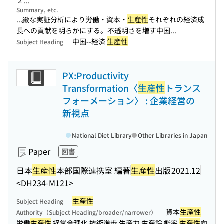
２...
Summary, etc.
...緻な実証分析により労働・資本・
生産性
それぞれの経済成
長への貢献を明らかにする。不透明さを増す中国...
中国--経済
生産性
Subject Heading
PX:Productivity
Transformation〈
生産性
トランス
フォーメーション〉 : 企業経営の
新視点
National Diet Library
Other Libraries in Japan
Paper
図書
日本
生産性
本部国際連携室 編著
生産性
出版
2021.12
<DH234-M121>
生産性
Subject Heading
資本
生産性
Authority（Subject Heading/broader/narrower）
労働
生産性
経営合理化 技術進歩 生産力 生産論 能率
生産性
向