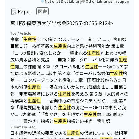
National Diet Library
Other Libraries in Japan
Paper
図書
宮川努 編
東京大学出版会
2025.7
<DC55-R124>
Toc / Article
序章「
生産性
向上の新たなステージ――新しい...
...」宮川努
■第１部 技術革新の
生産性
向上効果は持続可能か 第１章
「...
...の役割は変化したか――望まれる
生産性
向上までの幅
広い資本蓄積と支援...
... ■第２部 グローバル化に伴う
生産
性
向上の課題 第３章「グローバル化と
生産性
――GVCへの参
加による影響と...
...起中 第４章「グローバルな労働
生産性
格
差――コンバージェンスと産業...
...章「国際比較からみた日
本の労働
生産性
――潜在力をいかに付加価値創出...
... ■第３
部 非市場経済における
生産性
を考える 第６章「人的資本の
再構築と
生産性
――企業中心の育成システムから...
...也 第８
章「環境要因を考慮した
生産性
の測定――OECDの事例と我
が...
...史 終章「「豊かさ」を実現する
生産性
向上は可能か
――「豊かさ」指標と
生産性
指標との接点」宮川努
Summary, etc.
日本経済の退潮の要因である
生産性
の低迷について、技術革