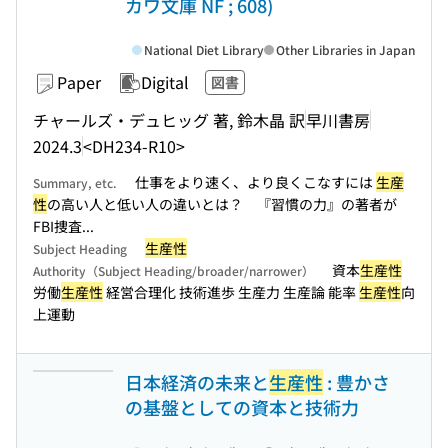
カワ文庫 NF ; 608)
National Diet Library
Other Libraries in Japan
Paper
Digital
図書
チャールズ・デュヒッグ 著, 鈴木晶 訳
早川書房
2024.3
<DH234-R10>
仕事をより速く、より良くこなすには
生産
Summary, etc.
性
の高い人と低い人の違いとは？ 『習慣の力』の著者が
FBI捜査...
生産性
Subject Heading
資本
生産性
Authority（Subject Heading/broader/narrower）
労働
生産性
経営合理化 技術進歩 生産力 生産論 能率
生産性
向
上運動
日本経済の未来と
生産性
: 豊かさ
の基盤としての資本と技術力