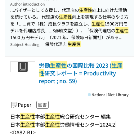
Author introduction
...バイザーとして支援し、代理店の
生産性
向上に向けた活動
を続けている。 代理店の
生産性
向上を実現する仕事のやり方
を「...
...資で（株）成長クラブを設立し、
生産性
1500万円モ
デルを代理店成長...
...S@績文堂））、「保険代理店の
生産性
1500 万円モデル」（2021 年、保険毎日新聞社）がある...
保険代理店
生産性
Subject Heading
労働
生産性
の国際比較 2023 (
生産
性
研究レポート = Productivity
report ; no. 59)
National Diet Library
Paper
図書
日本
生産性
本部
生産性
総合研究センター 編集
日本
生産性
本部
生産性
労働情報センター
2024.2
<DA82-R1>