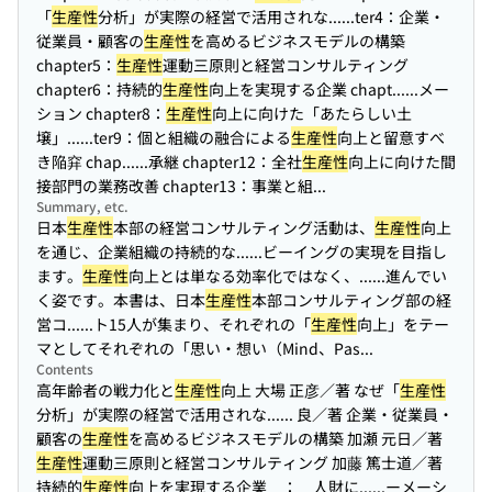
「
生産性
分析」が実際の経営で活用されな...
...ter4：企業・
従業員・顧客の
生産性
を高めるビジネスモデルの構築
chapter5：
生産性
運動三原則と経営コンサルティング
chapter6：持続的
生産性
向上を実現する企業 chapt...
...メー
ション chapter8：
生産性
向上に向けた「あたらしい土
壌」...
...ter9：個と組織の融合による
生産性
向上と留意すべ
き陥穽 chap...
...承継 chapter12：全社
生産性
向上に向けた間
接部門の業務改善 chapter13：事業と組...
Summary, etc.
日本
生産性
本部の経営コンサルティング活動は、
生産性
向上
を通じ、企業組織の持続的な...
...ビーイングの実現を目指し
ます。
生産性
向上とは単なる効率化ではなく、...
...進んでい
く姿です。本書は、日本
生産性
本部コンサルティング部の経
営コ...
...ト15人が集まり、それぞれの「
生産性
向上」をテー
マとしてそれぞれの「思い・想い（Mind、Pas...
Contents
高年齢者の戦力化と
生産性
向上 大場 正彦／著 なぜ「
生産性
分析」が実際の経営で活用されな...
... 良／著 企業・従業員・
顧客の
生産性
を高めるビジネスモデルの構築 加瀬 元日／著
生産性
運動三原則と経営コンサルティング 加藤 篤士道／著
持続的
生産性
向上を実現する企業 ： 人財に...
...ーメーシ