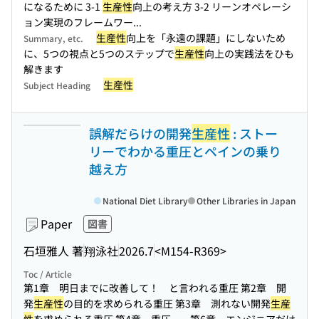
になるために 3-1
生産性
向上の考え方 3-2 リーンオペレーシ
ョン実現のフレームワー...
生産性
向上を「永遠の課題」にしないため
Summary, etc.
に、5つの視点と5つのステップで
生産性
向上の実践法をひも
解きます
生産性
Subject Heading
誤解だらけの開発
生産性
: ストー
リーでわかる重圧とペインの乗り
越え方
National Diet Library
Other Libraries in Japan
Paper
図書
石垣雅人 著
翔泳社
2026.7
<M154-R369>
Toc / Article
第1章 明日までに改善して！ と言われる重圧 第2章 開
発
生産性
の目的を求められる重圧 第3章 測れない開発
生産