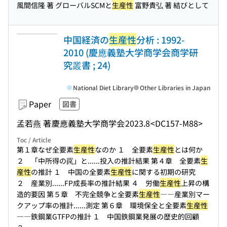
風間信隆 著 グローバルSCMと
生産性
富野貴弘 著 結びとして
中国経済の
生産性
分析 : 1992-
2010 (慶應義塾大学商学会商学研
究叢書 ; 24)
National Diet Library
Other Libraries in Japan
Paper
図書
孟若燕 著
慶應義塾大学商学会
2023.8
<DC157-M88>
Toc / Article
第１章なぜ全要素
生産性
なのか １ 全要素
生産性
とは何か
２ 「中所得の罠」と...
...投入の推計結果 第４章 全要素
生
産性
の推計 １ 中国の全要素
生産性
に関する初期の研究
２ 産業別...
...FP成長率の推計結果 ４ 労働
生産性
上昇の構
造的要因 第５章 不完全競争と全要素
生産性
――産業別マー
クアップ率の推計...
...測定 第６章 環境保全と全要素
生産性
――鉄鋼業GTFPの推計 １ 中国鉄鋼業発展の歴史的回顧