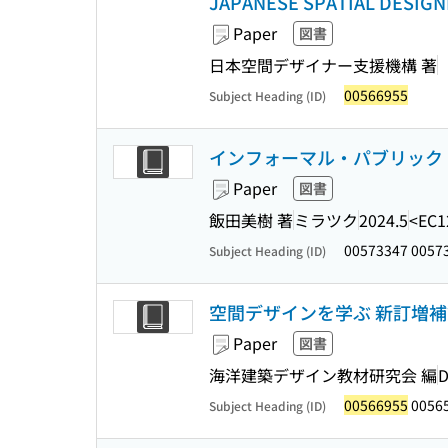
JAPANESE SPATIAL DESIGN
Paper
図書
日本空間デザイナー支援機構 著
00566955
Subject Heading (ID)
インフォーマル・パブリック・
Paper
図書
飯田美樹 著
ミラツク
2024.5
<EC1
00573347 0057
Subject Heading (ID)
空間デザインを学ぶ 新訂増補
Paper
図書
海洋建築デザイン教材研究会 編
00566955
0056
Subject Heading (ID)