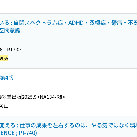
る : 自閉スペクトラム症・ADHD・双極症・鬱病・不
空間意識
61-R173>
6955
第4版
巖翠堂出版
2025.9
<NA134-R8>
5611
変える : 仕事の成果を左右するのは、やる気ではなく環
CE ; PI-740)