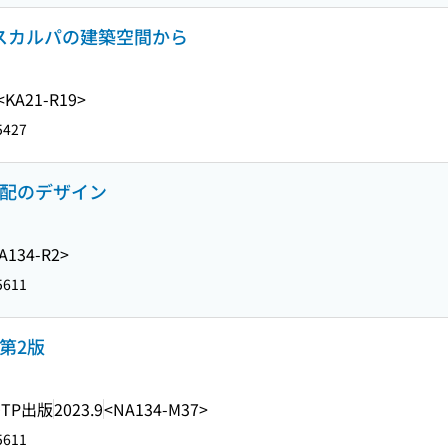
・スカルパの建築空間から
<KA21-R19>
5427
と気配のデザイン
A134-R2>
5611
第2版
DTP出版
2023.9
<NA134-M37>
5611