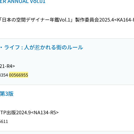
ER ANNUAL Vol.01
「日本の空間デザイナー年鑑Vol.1」製作委員会
2025.4
<KA164-
ライフ : 人が惹かれる街のルール
21-R4>
3354
00566955
第3版
DTP出版
2024.9
<NA134-R5>
5611