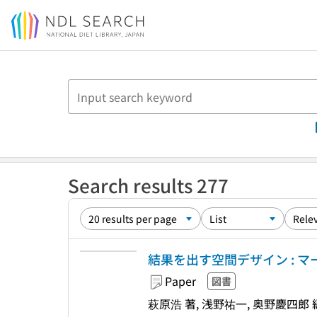
Jump to main content
Search results 277
結果を出す空間デザイン : 
Paper
図書
萩原浩 著, 浅野祐一, 奥野慶四郎 