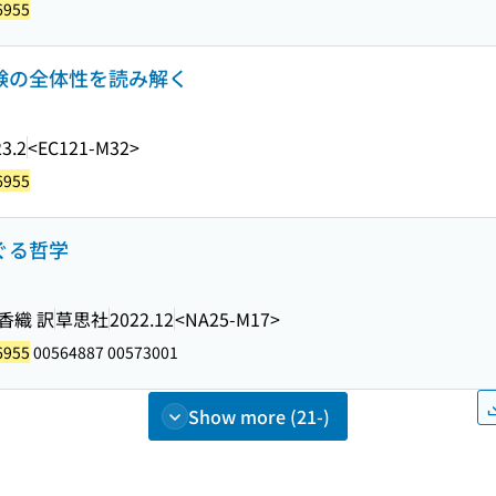
6955
体験の全体性を読み解く
3.2
<EC121-M32>
6955
ぐる哲学
香織 訳
草思社
2022.12
<NA25-M17>
6955
00564887 00573001
Show more (21-)