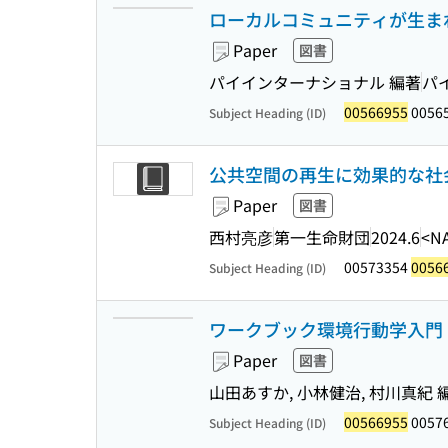
ローカルコミュニティが生ま
Paper
図書
パイインターナショナル 編著
パ
00566955
0056
Subject Heading (ID)
公共空間の再生に効果的な社会
Paper
図書
西村亮彦
第一生命財団
2024.6
<N
00573354
0056
Subject Heading (ID)
ワークブック環境行動学入門 
Paper
図書
山田あすか, 小林健治, 村川真紀 編
00566955
0057
Subject Heading (ID)