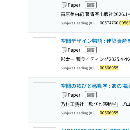
Paper
図書
高原美由紀 著
青春出版社
2026.1
00574760
0056
Subject Heading (ID)
空間デザイン物語 : 建築資
Paper
図書
影太一 著
ライティング
2025.4
<K
00566955
Subject Heading (ID)
空間の歓びと感動学 : あの場
Paper
図書
乃村工藝社「歓びと感動学」プロ
00566955
Subject Heading (ID)