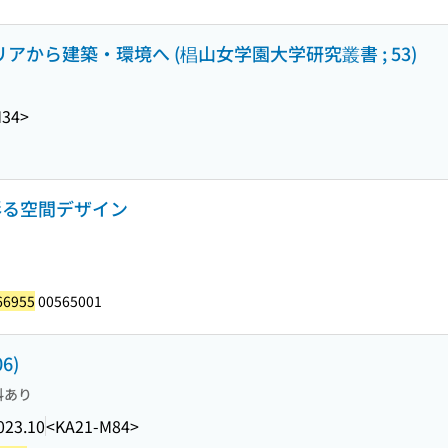
アから建築・環境へ (椙山女学園大学研究叢書 ; 53)
M34>
 植物で彩る空間デザイン
66955
00565001
6)
料あり
023.10
<KA21-M84>