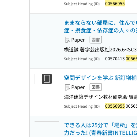
00566955
Subject Heading (ID)
ままならない部屋に、住んでい
症・摂食症・依存症の人々の
Paper
図書
横道誠 著
学芸出版社
2026.6
<SC3
00570413
0056
Subject Heading (ID)
空間デザインを学ぶ 新訂増補
Paper
図書
海洋建築デザイン教材研究会 編
00566955
0056
Subject Heading (ID)
できる人は25分で「場所」を
力だった! (青春新書INTELLIGEN