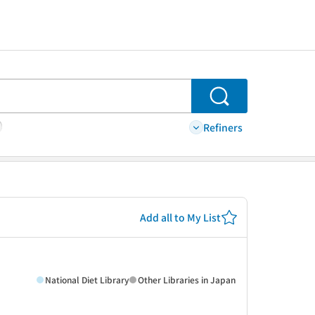
Search
Refiners
Add all to My List
National Diet Library
Other Libraries in Japan