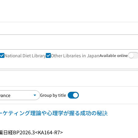
National Diet Library
Other Libraries in Japan
Available online
Group by title
マーケティング理論や心理学が握る成功の秘訣
編
日経BP
2026.3
<KA164-R7>