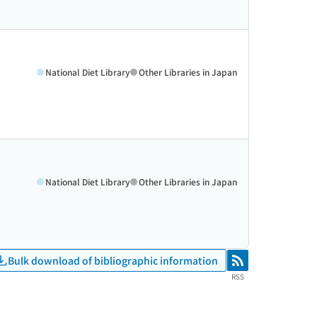
National Diet Library
Other Libraries in Japan
National Diet Library
Other Libraries in Japan
Bulk download of bibliographic information
RSS
RSS