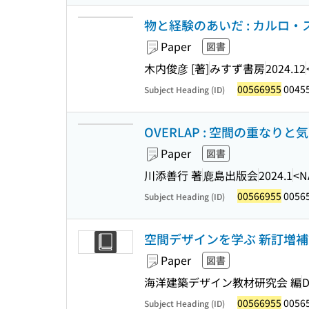
物と経験のあいだ : カルロ
Paper
図書
木内俊彦 [著]
みすず書房
2024.12
00566955
0045
Subject Heading (ID)
OVERLAP : 空間の重なり
Paper
図書
川添善行 著
鹿島出版会
2024.1
<N
00566955
0056
Subject Heading (ID)
空間デザインを学ぶ 新訂増補
Paper
図書
海洋建築デザイン教材研究会 編
00566955
0056
Subject Heading (ID)