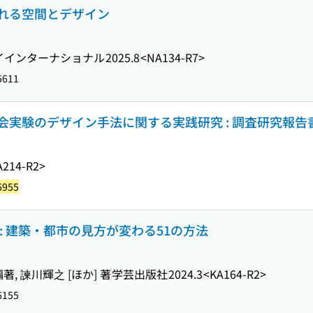
れる空間とデザイン
イインターナショナル
2025.8
<NA134-R7>
5611
実験のデザイン手法に関する実践研究 : 調査研究報告
A214-R2>
6955
: 建築・都市の見方が変わる51の方法
著, 諫川輝之 [ほか] 著
学芸出版社
2024.3
<KA164-R2>
6155