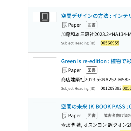
空間デザインの方法 : インテリ
Paper
図書
加藤和雄
三恵社
2023.2
<NA134-
00566955
Subject Heading (ID)
Green is re-edition :
Paper
図書
商店建築社
2023.5
<NA252-M58>
001209392
005
Subject Heading (ID)
空間の未来 (K-BOOK PASS ; 0
Paper
図書
障害者向け資
兪炫準 著, オスンヨン 訳
クオン
2