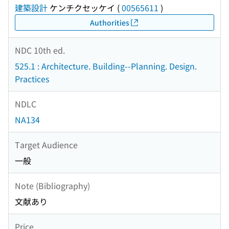
建築設計
ケンチクセッケイ
(
00565611
)
Authorities
NDC 10th ed.
525.1 : Architecture. Building--Planning. Design.
Practices
NDLC
NA134
Target Audience
一般
Note (Bibliography)
文献あり
Price