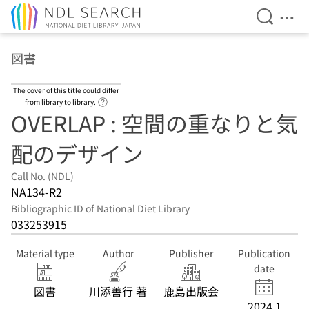
Open Se
Ope
Jump to main content
図書
The cover of this title could differ
Link to Help Page
from library to library.
OVERLAP : 空間の重なりと気
配のデザイン
Call No. (NDL)
NA134-R2
Bibliographic ID of National Diet Library
033253915
Material type
Author
Publisher
Publication
date
図書
川添善行 著
鹿島出版会
2024.1