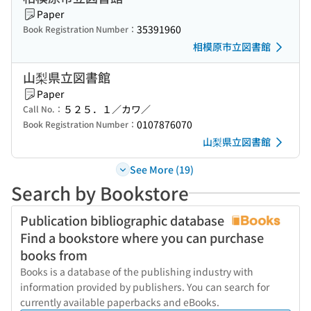
Paper
35391960
Book Registration Number：
相模原市立図書館
山梨県立図書館
Paper
５２５．１／カワ／
Call No.：
0107876070
Book Registration Number：
山梨県立図書館
See More (19)
Search by Bookstore
Publication bibliographic database
Find a bookstore where you can purchase
books from
Books is a database of the publishing industry with
information provided by publishers. You can search for
currently available paperbacks and eBooks.