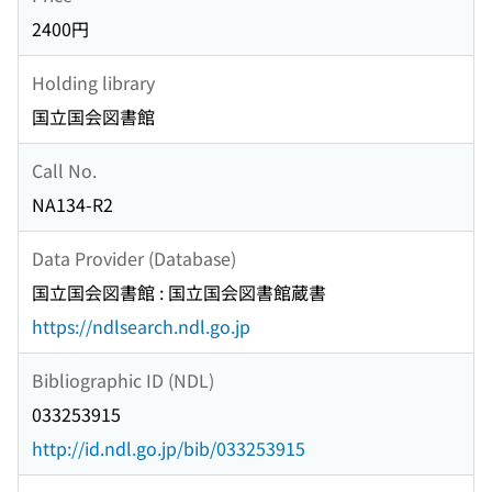
2400円
Holding library
国立国会図書館
Call No.
NA134-R2
Data Provider (Database)
国立国会図書館 : 国立国会図書館蔵書
https://ndlsearch.ndl.go.jp
Bibliographic ID (NDL)
033253915
http://id.ndl.go.jp/bib/033253915