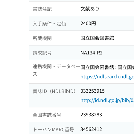
文献あり
書誌注記
2400円
入手条件・定価
国立国会図書館
所蔵機関
NA134-R2
請求記号
連携機関・データベー
国立国会図書館 : 国立
ス
https://ndlsearch.ndl.go
033253915
書誌ID（NDLBibID）
http://id.ndl.go.jp/bib
23938283
全国書誌番号
34562412
トーハンMARC番号