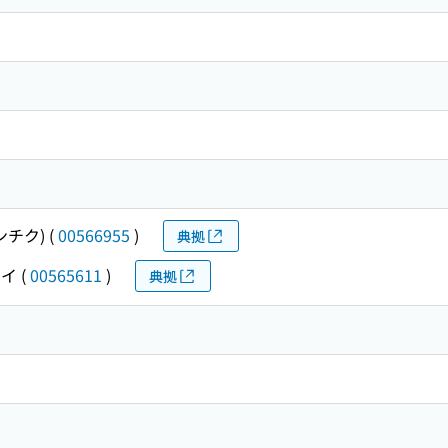
ンチク)
(
00566955
)
典拠
ケイ
(
00565611
)
典拠