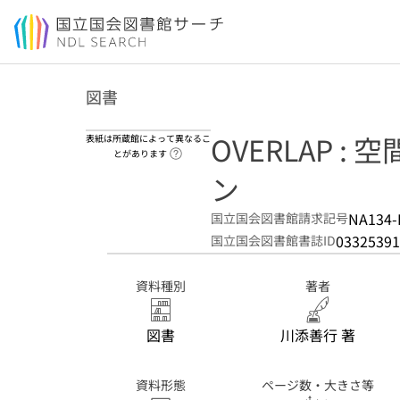
本文へ移動
図書
OVERLAP 
表紙は所蔵館によって異なるこ
ヘルプページへのリンク
とがあります
ン
NA134-
国立国会図書館請求記号
03325391
国立国会図書館書誌ID
資料種別
著者
図書
川添善行 著
資料形態
ページ数・大きさ等