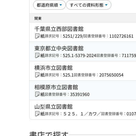
関東
千葉県立西部図書館
紙
5251/ 229/
1102726161
請求記号：
図書登録番号：
東京都立中央図書館
紙
525.1-5379-2024
71175
請求記号：
図書登録番号：
横浜市立図書館
紙
525.1
2075650054
請求記号：
図書登録番号：
相模原市立図書館
紙
35391960
図書登録番号：
山梨県立図書館
紙
５２５．１／カワ／
010
請求記号：
図書登録番号：
書店で探す