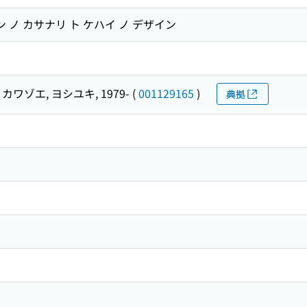
ン ノ カサナリ ト ケハイ ノ デザイン
カワゾエ, ヨシユキ, 1979-
(
001129165
)
典拠