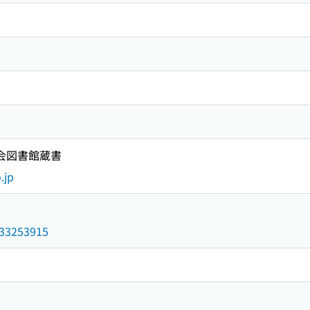
国会図書館蔵書
.jp
/033253915