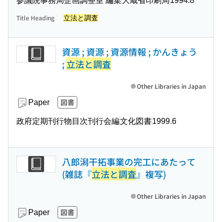
参議院事務局企画調整室 編集
大蔵省印刷局
1994.8
Title Heading
立法と調査
資源 ; 資源 ; 資源情報 ; かんきょう
;
立法と調査
Other Libraries in Japan
図書
Paper
政府定期刊行物目次刊行会編
文化図書
1999.6
八郎潟干拓事業の完工にあたって
(雑誌『
立法と調査
』複写)
Other Libraries in Japan
図書
Paper