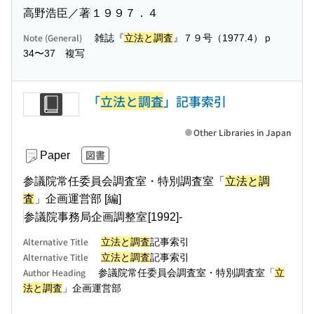
高野浩臣／著
１９９７．４
Note (General)
雑誌『
立法と調査
』７９号（1977.4）ｐ
34〜37 複写
「
立法と調査
」記事索引
Other Libraries in Japan
図書
Paper
参議院常任委員会調査室・特別調査室「
立法と調
査
」企画運営部 [編]
参議院事務局企画調整室
[1992]-
Alternative Title
立法と調査
記事索引
Alternative Title
立法と調査
記事索引
Author Heading
参議院常任委員会調査室・特別調査室「
立
法と調査
」企画運営部