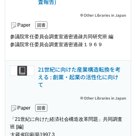
査報告)
Other Libraries in Japan
図書
Paper
参議院常任委員会調査室過密過疎共同研究班 編
参議院常任委員会調査室過密過疎
１９６９
21世紀に向けた産業構造転換を考
える : 創業・起業の活性化に向け
て
Other Libraries in Japan
図書
Paper
「21世紀に向けた経済社会構造改革問題」共同調査
班 [編]
大蔵省印刷局
1997.3