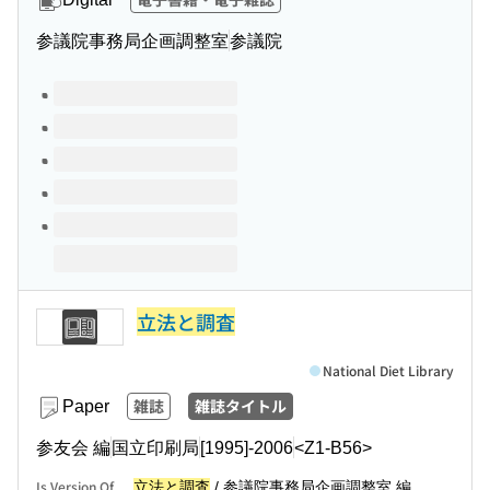
参議院事務局企画調整室
参議院
Volumes of this title
立法と調査
National Diet Library
雑誌
雑誌タイトル
Paper
参友会 編
国立印刷局
[1995]-2006
<Z1-B56>
Is Version Of
立法と調査
/ 参議院事務局企画調整室 編