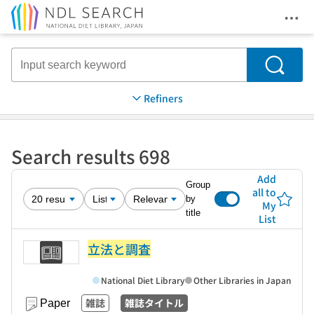
Ope
Jump to main content
Search
Refiners
Search results 698
Add
Group
all to
by
My
title
List
立法と調査
National Diet Library
Other Libraries in Japan
雑誌
雑誌タイトル
Paper