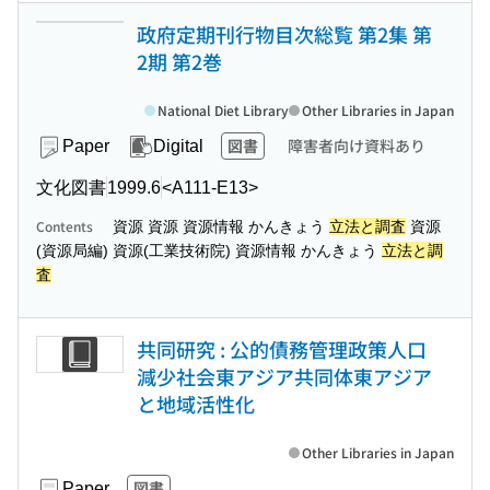
政府定期刊行物目次総覧 第2集 第
2期 第2巻
National Diet Library
Other Libraries in Japan
図書
障害者向け資料あり
Paper
Digital
文化図書
1999.6
<A111-E13>
Contents
資源 資源 資源情報 かんきょう
立法と調査
資源
(資源局編) 資源(工業技術院) 資源情報 かんきょう
立法と調
査
共同研究 : 公的債務管理政策人口
減少社会東アジア共同体東アジア
と地域活性化
Other Libraries in Japan
図書
Paper