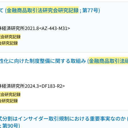
 (
金融商品取引法研究会研究記録
; 第77号)
券経済研究所
2021.8
<AZ-443-M31>
究会研究記録
会研究記録
性化に向けた制度整備に関する取組み (
金融商品取引法
券経済研究所
2024.3
<DF183-R2>
究会研究記録
会研究記録
株式分割はインサイダー取引規制における重要事実なのか 
; 第90号)