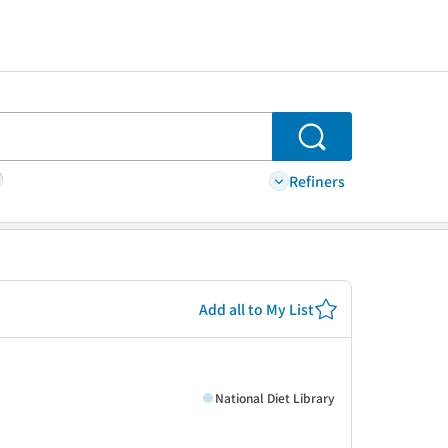
Search
Refiners
Add all to My List
National Diet Library