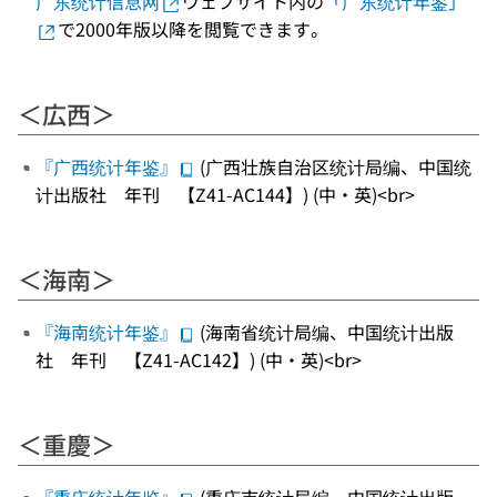
广东统计信息网
ウェブサイト内の
「广东统计年鉴」
で2000年版以降を閲覧できます。
＜広西＞
『广西统计年鉴』
(广西壮族自治区统计局编、中国统
计出版社 年刊 【Z41-AC144】) (中・英)<br>
＜海南＞
『海南统计年鉴』
(海南省统计局编、中国统计出版
社 年刊 【Z41-AC142】) (中・英)<br>
＜重慶＞