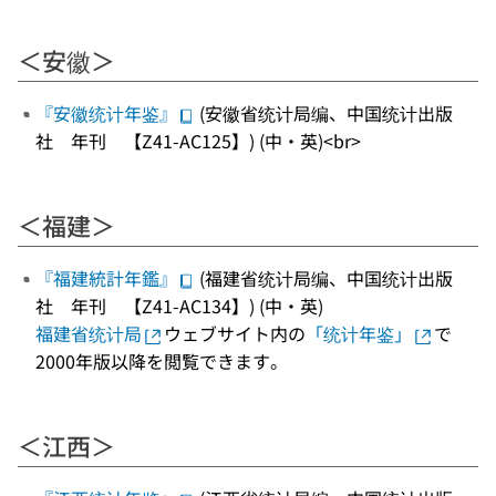
＜安徽＞
『安徽统计年鉴』
(安徽省统计局编、中国统计出版
社 年刊 【Z41-AC125】) (中・英)<br>
＜福建＞
『福建統計年鑑』
(福建省统计局编、中国统计出版
社 年刊 【Z41-AC134】) (中・英)
福建省统计局
ウェブサイト内の
「统计年鉴」
で
2000年版以降を閲覧できます。
＜江西＞