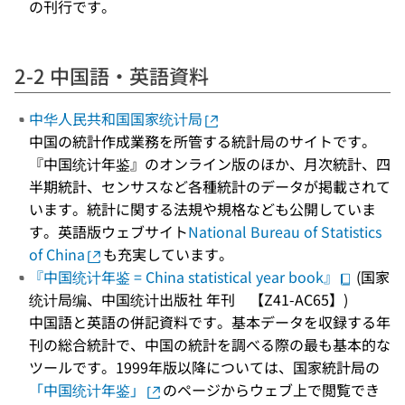
の刊行です。
2-2 中国語・英語資料
中华人民共和国国家统计局
中国の統計作成業務を所管する統計局のサイトです。
『中国统计年鉴』のオンライン版のほか、月次統計、四
半期統計、センサスなど各種統計のデータが掲載されて
います。統計に関する法規や規格なども公開していま
す。英語版ウェブサイト
National Bureau of Statistics
of China
も充実しています。
『中国统计年鉴 = China statistical year book』
(国家
统计局编、中国统计出版社 年刊 【Z41-AC65】)
中国語と英語の併記資料です。基本データを収録する年
刊の総合統計で、中国の統計を調べる際の最も基本的な
ツールです。1999年版以降については、国家統計局の
「中国统计年鉴」
のページからウェブ上で閲覧でき