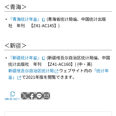
＜青海＞
『青海统计年鉴』
(青海省统计局编、中国统计出版
社 年刊 【Z41-AC145】)
＜新疆＞
『新疆统计年鉴』
(新疆维吾尔自治区统计局编、中国
统计出版社 年刊 【Z41-AC160】) (中・英)
新疆维吾尔自治区统计局
ウェブサイト内の
「统计年
鉴」
で2021年版を閲覧できます。
Xでポストする
Facebookでシェアする
LINEで送る
メールで送る
URLをコピー