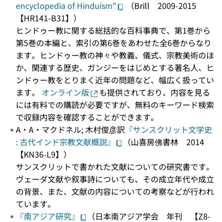
encyclopedia of Hinduism"
（Brill 2009-2015
【HR141-B31】）
ヒンドゥー教に関する総括的な百科事典で、第1巻から
第5巻の本編と、索引の第6巻をあわせた全6巻からなり
ます。ヒンドゥー教の神々や教義、儀式、宗教美術のほ
か、関連する歴史、ガンジーをはじめとする著名人、ヒ
ンドゥー教をとりまく近年の問題など、幅広く扱ってい
ます。
オンライン版
も提供されており、内容を見る
には有料での購読が必要ですが、無料のキーワード検索
で収録内容を確認することができます。
A・A・マクドネル; 木村俊彦訳
『サンスクリット文学史
: 古代インド宗教文献概説』
（山喜房佛書林 2014
【KN36-L9】）
サンスクリットで書かれた文献についての研究書です。
ヴェーダ文献や叙事詩についても、その成立年代や成立
の背景、また、文献の内容についての考察などが行われ
ています。
『南アジア研究』
（日本南アジア学会 年刊 【Z8-