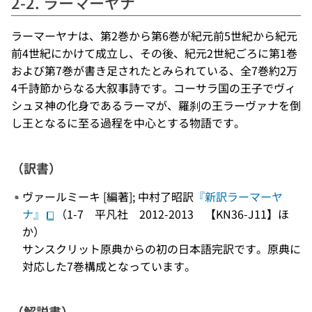
2-2. ラーマーヤナ
ラーマーヤナは、第2巻から第6巻が紀元前5世紀から紀元
前4世紀にかけて成立し、その後、紀元2世紀ごろに第1巻
および第7巻が書き足されたとみられている、全7巻約2万
4千詩節からなる大叙事詩です。コーサラ国の王子でヴィ
シュヌ神の化身であるラーマが、羅刹の王ラーヴァナを倒
し王となるに至る過程を中心とする物語です。
（訳書）
ヴァールミーキ [編著]; 中村了昭訳
『新訳ラーマーヤ
ナ』
（1-7 平凡社 2012-2013 【KN36-J11】ほ
か）
サンスクリット原典からの初の日本語完訳です。原典に
対応した7巻構成となっています。
（解説書）