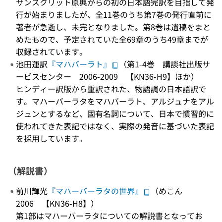
サンスクリット原典からの初の日本語完訳を目指して発
行が始まりましたが、全11巻のうち第7巻の発行直前に
著者が急逝し、未完となりました。第8巻は遺稿をまと
めたもので、予定されていた全69章のうち49章までが
収録されています。
池田運訳
『マハバーラト』
（第1-4巻 講談社出版サ
ービスセンター 2006-2009 【KN36-H9】ほか）
ヒンディー訳版から重訳された、物語調の日本語訳で
す。マハーバーラタをマハバーラト、アルジュナをアル
ジュンとするなど、固有名詞について、日本で慣習的に
使われてきた表記ではなく、実際の発音に基づいた表記
を採用しています。
（解説書）
前川輝光
『マハーバーラタの世界』
（めこん
2006 【KN36-H8】）
第1部はマハーバーラタについての解説書となってお