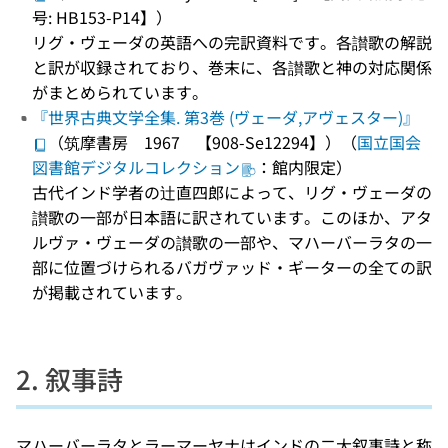
号: HB153-P14】）
リグ・ヴェーダの英語への完訳資料です。各讃歌の解説
と訳が収録されており、巻末に、各讃歌と神の対応関係
がまとめられています。
『世界古典文学全集. 第3巻 (ヴェーダ,アヴェスター)』
（筑摩書房 1967 【908-Se12294】）（
国立国会
図書館デジタルコレクション
：館内限定）
古代インド学者の辻直四郎によって、リグ・ヴェーダの
讃歌の一部が日本語に訳されています。このほか、アタ
ルヴァ・ヴェーダの讃歌の一部や、マハーバーラタの一
部に位置づけられるバガヴァッド・ギーターの全ての訳
が掲載されています。
2. 叙事詩
マハーバーラタとラーマーヤナはインドの二大叙事詩と称