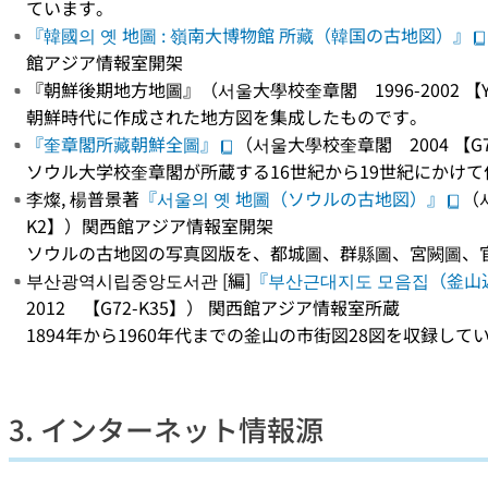
ています。
『韓國의 옛 地圖 : 嶺南大博物館 所藏（韓国の古地図）』
館アジア情報室開架
『朝鮮後期地方地圖』（서울大學校奎章閣 1996-2002 【YP
朝鮮時代に作成された地方図を集成したものです。
『奎章閣所藏朝鮮全圖』
（서울大學校奎章閣 2004 【G
ソウル大学校奎章閣が所蔵する16世紀から19世紀にかけ
李燦, 楊普景著
『서울의 옛 地圖（ソウルの古地図）』
（
K2】）関西館アジア情報室開架
ソウルの古地図の写真図版を、都城圖、群縣圖、宮闕圖、
부산광역시립중앙도서관 [編]
『부산근대지도 모음집（釜山
2012 【G72-K35】） 関西館アジア情報室所蔵
1894年から1960年代までの釜山の市街図28図を収録して
3. インターネット情報源