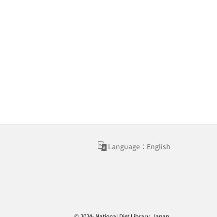
Language：English
© 2024- National Diet Library, Japan.