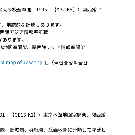
大學校奎章閣 1995 【YP7-K5】）関西館ア
ほか、地誌的な記述もあります。
）関西館アジア情報室所蔵
があります。
東京本館地図室開架、関西館アジア情報室開架
ial map of Joseon』
（국립중앙박물관
91 【GE16-K1】）東京本館地図室開架、関西館
別圖、都城圖、群縣圖、絵画地圖に分類して掲載し