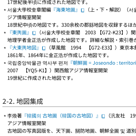
17世紀後半頃に作成された地図です。
서울大學校奎章閣編
『海東地圖』
（上・下・解説）（서울
ジア情報室開架
18世紀中頃の地図です。330余枚の郡縣地図を収録する
『東輿圖』
（서울大學校奎章閣 2003 【G72-K23】
地理学者金正浩が作成した地図です。詳細な解説・索引巻
『大東輿地図』
（草風館 1994 【G72-E33】）
1861年、1864年に金正浩が作成した地図です。
국립중앙박물관 역사부 편저
『朝鮮圖 = Joseondo : territor
2007 【YQ5-K1】）関西館アジア情報室開架
19世紀に作成された地図です。
2-2. 地図集成
李煥著
『韓國의 古地圖（韓国の古地図）』
（汎友社 19
アジア情報室開架
古地図の写真図版を、天下圖、關防地圖、朝鮮全圖 및 道