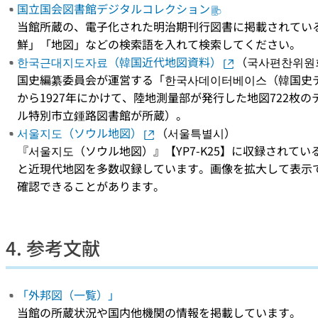
国立国会図書館デジタルコレクション
当館所蔵の、電子化された明治期刊行図書に掲載されてい
鮮」「地図」などの検索語を入れて検索してください。
한국근대지도자료（韓国近代地図資料）
（국사편찬위원
国史編纂委員会が運営する「한국사데이터베이스（韓国史デ
から1927年にかけて、陸地測量部が発行した地図722枚
ル特別市立鍾路図書館が所蔵）。
서울지도（ソウル地図）
（서울특별시）
『서울지도（ソウル地図）』【YP7-K25】に収録されて
と近現代地図を多数収録しています。画像を拡大して表示
確認できることがあります。
4. 参考文献
「外邦図（一覧）」
当館の所蔵状況や国内他機関の情報を掲載しています。