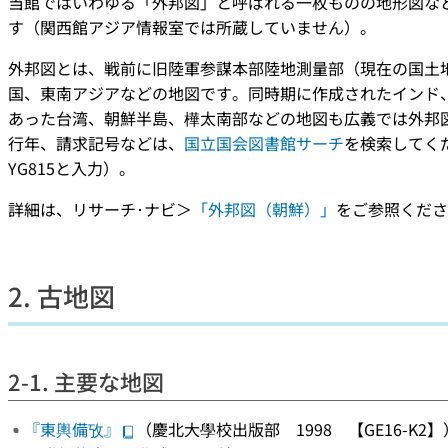
当館ではいわゆる「外邦図」と呼ばれる一枚ものの地形図な
す（関西館アジア情報室では所蔵していません）。
外邦図とは、戦前に旧陸軍参謀本部陸地測量部（現在の国土
国、東南アジアなどの地図です。同時期に作成されたインド
あった台湾、朝鮮半島、樺太南部などの地図も広義では外邦
行年、請求記号などは、
国立国会図書館サーチ
を検索してく
YG815と入力）。
詳細は、リサーチ･ナビ＞
「外邦図（朝鮮）」
をご参照くださ
2. 古地図
2-1. 主要な地図
『東輿備攷』
（慶北大學校出版部 1998 【GE16-K