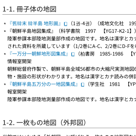
1-1. 冊子体の地図
『舊韓末 韓半島 地形圖』
（1권-4권）（成地文化社 199
『朝鮮半島地図集成』（科学書院 1997 【YG17-K2
陸軍参謀本部陸地測量部作成の地図です。地名は漢字とカ
された資料を所蔵しています（1/2巻にA-C、2/2巻にD-F
『一万分一朝鮮地形図集成』
（柏書房 1985-1986 
情報室開架
朝鮮総督府作製で、朝鮮半島全域56都市の大縮尺実測地図
物・施設の形状がわかります。地名は漢字とカナ読みの併
『朝鮮半島五万分の一地図集成』
（学生社 1981 【Y
報室開架
陸軍参謀本部陸地測量部作成の地図です。地名は漢字とカ
1-2. 一枚もの地図（外邦図）