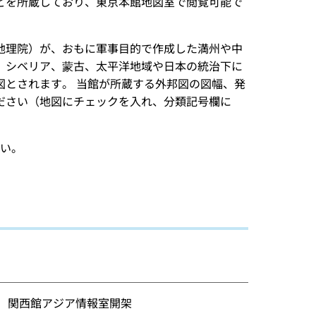
どを所蔵しており、東京本館地図室で閲覧可能で
地理院）が、おもに軍事目的で作成した満州や中
、シベリア、蒙古、太平洋地域や日本の統治下に
図とされます。 当館が所蔵する外邦図の図幅、発
ださい（地図にチェックを入れ、分類記号欄に
い。
2】）関西館アジア情報室開架